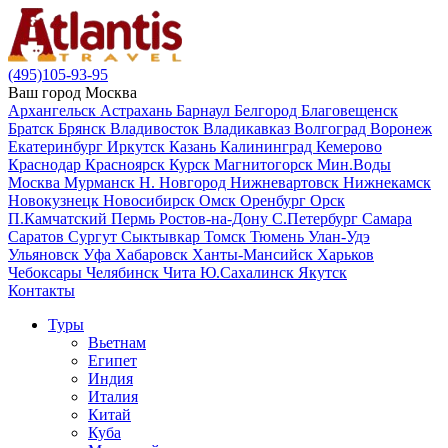
(495)105-93-95
Ваш город
Москва
Архангельск
Астрахань
Барнаул
Белгород
Благовещенск
Братск
Брянск
Владивосток
Владикавказ
Волгоград
Воронеж
Екатеринбург
Иркутск
Казань
Калининград
Кемерово
Краснодар
Красноярск
Курск
Магнитогорск
Мин.Воды
Москва
Мурманск
Н. Новгород
Нижневартовск
Нижнекамск
Новокузнецк
Новосибирск
Омск
Оренбург
Орск
П.Камчатский
Пермь
Ростов-на-Дону
С.Петербург
Самара
Саратов
Сургут
Сыктывкар
Томск
Тюмень
Улан-Удэ
Ульяновск
Уфа
Хабаровск
Ханты-Мансийск
Харьков
Чебоксары
Челябинск
Чита
Ю.Сахалинск
Якутск
Контакты
Туры
Вьетнам
Египет
Индия
Италия
Китай
Куба