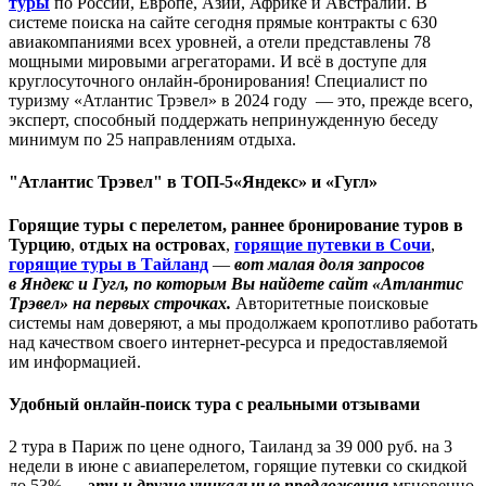
туры
по России, Европе, Азии, Африке и Австралии. В
системе поиска на сайте сегодня прямые контракты с 630
авиакомпаниями всех уровней, а отели представлены 78
мощными мировыми агрегаторами. И всё в доступе для
круглосуточного онлайн-бронирования! Специалист по
туризму «Атлантис Трэвел» в 2024 году — это, прежде всего,
эксперт, способный поддержать непринужденную беседу
минимум по 25 направлениям отдыха.
"Атлантис Трэвел" в ТОП-5«Яндекс» и «Гугл»
Горящие туры с перелетом,
раннее бронирование туров в
Турцию
,
отдых на островах
,
горящие путевки в Сочи
,
горящие
туры в Тайланд
—
вот малая доля запросов
в Яндекс и Гугл, по которым Вы найдете сайт «Атлантис
Трэвел» на первых строчках.
Авторитетные поисковые
системы нам доверяют, а мы продолжаем кропотливо работать
над качеством своего интернет-ресурса и предоставляемой
им информацией.
Удобный онлайн-поиск тура с реальными отзывами
2 тура в Париж по цене одного, Таиланд за 39 000 руб. на 3
недели в июне с авиаперелетом, горящие путевки со скидкой
до 53% —
эти и другие уникальные предложения
мгновенно