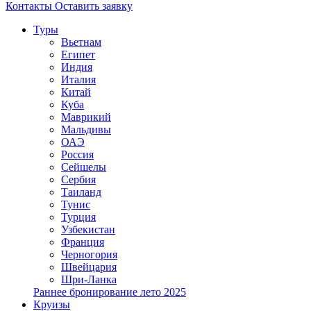
Контакты
Оставить заявку
Туры
Вьетнам
Египет
Индия
Италия
Китай
Куба
Маврикий
Мальдивы
ОАЭ
Россия
Сейшелы
Сербия
Таиланд
Тунис
Турция
Узбекистан
Франция
Черногория
Швейцария
Шри-Ланка
Раннее бронирование лето 2025
Круизы