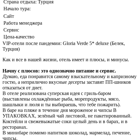
Страна отдыха:
Турция
Начало тура:
Сайт
Работа менеджера
Сервис
Цена-качество
VIP-отели после пандемии: Gloria Verde 5* deluxe (Белек,
Турция)
Как и все в нашей жизни, отель имеет и плюсы, и минусы.
Начну с плюсов: это однозначно питание и сервис.
Думаю, еда понравится самому взыскательному и капризному
гостю, а неприлично вкусные десерты заставят ПП-шников
отказаться от диет.
В отеле реализована суперская идея с гриль-баром
(выставлены охлаждённые рыба, морепродукты, мясо,
шашлыки и люля и ты выбираешь, что тебе пожарить).
В баре на пляже в течение дня мороженое и чипсы В
УПАКОВКАХ, зелёный чай листовой, не пакетированный.
Коктейли и свежевыжатые соки целый день и в барах, и в
ресторанах.
В минибаре помимо напитков шоколад, мармелад, печение,
чипсы.