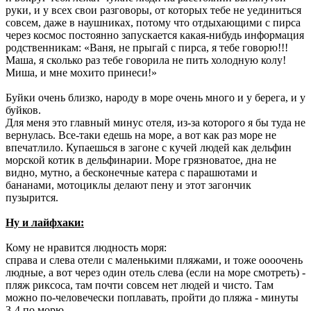
руки, и у всех свои разговоры, от которых тебе не уединиться
совсем, даже в наушниках, потому что отдыхающими с пирса
через космос постоянно запускается какая-нибудь информация
родственникам: «Ваня, не прыгай с пирса, я тебе говорю!!!
Маша, я сколько раз тебе говорила не пить холодную колу!
Миша, и мне мохито принеси!»
Буйки очень близко, народу в море очень много и у берега, и у
буйков.
Для меня это главный минус отеля, из-за которого я бы туда не
вернулась. Все-таки едешь на море, а вот как раз море не
впечатлило. Купаешься в загоне с кучей людей как дельфин
морской котик в дельфинарии. Море грязноватое, дна не
видно, мутно, а бесконечные катера с парашютами и
бананами, мотоциклы делают пену и этот загончик
пузырится.
Ну и лайфхаки:
Кому не нравится людность моря:
справа и слева отели с маленькими пляжами, и тоже оооочень
людные, а вот через один отель слева (если на море смотреть) -
пляж риксоса, там почти совсем нет людей и чисто. Там
можно по-человечески поплавать, пройти до пляжа - минуты
3-4 по морю.