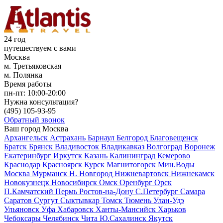
24 год
путешествуем с вами
Москва
м. Третьяковская
м. Полянка
Время работы
пн-пт:
10:00-20:00
Нужна консультация?
(495)
105-93-95
Обратный звонок
Ваш город
Москва
Архангельск
Астрахань
Барнаул
Белгород
Благовещенск
Братск
Брянск
Владивосток
Владикавказ
Волгоград
Воронеж
Екатеринбург
Иркутск
Казань
Калининград
Кемерово
Краснодар
Красноярск
Курск
Магнитогорск
Мин.Воды
Москва
Мурманск
Н. Новгород
Нижневартовск
Нижнекамск
Новокузнецк
Новосибирск
Омск
Оренбург
Орск
П.Камчатский
Пермь
Ростов-на-Дону
С.Петербург
Самара
Саратов
Сургут
Сыктывкар
Томск
Тюмень
Улан-Удэ
Ульяновск
Уфа
Хабаровск
Ханты-Мансийск
Харьков
Чебоксары
Челябинск
Чита
Ю.Сахалинск
Якутск