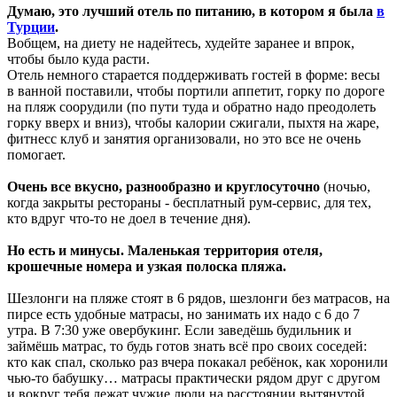
Думаю, это лучший отель по питанию, в котором я была
в
Турции
.
Вобщем, на диету не надейтесь, худейте заранее и впрок,
чтобы было куда расти.
Отель немного старается поддерживать гостей в форме: весы
в ванной поставили, чтобы портили аппетит, горку по дороге
на пляж соорудили (по пути туда и обратно надо преодолеть
горку вверх и вниз), чтобы калории сжигали, пыхтя на жаре,
фитнесс клуб и занятия организовали, но это все не очень
помогает.
Очень все вкусно, разнообразно и круглосуточно
(ночью,
когда закрыты рестораны - бесплатный рум-сервис, для тех,
кто вдруг что-то не доел в течение дня).
Но есть и минусы. Маленькая территория отеля,
крошечные номера и узкая полоска пляжа.
Шезлонги на пляже стоят в 6 рядов, шезлонги без матрасов, на
пирсе есть удобные матрасы, но занимать их надо с 6 до 7
утра. В 7:30 уже овербукинг. Если заведёшь будильник и
займёшь матрас, то будь готов знать всё про своих соседей:
кто как спал, сколько раз вчера покакал ребёнок, как хоронили
чью-то бабушку… матрасы практически рядом друг с другом
и вокруг тебя лежат чужие люди на расстоянии вытянутой