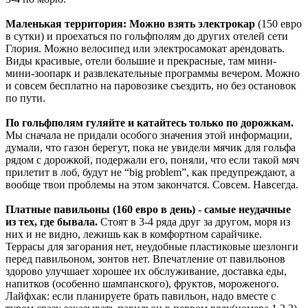
Маленькая территория: Можно взять электрокар
(150 евро
в сутки) и проехаться по гольфполям до других отелей сети
Глория. Можно велосипед или электросамокат арендовать.
Виды красивые, отели большие и прекрасные, там мини-
мини-зоопарк и развлекательные программы вечером. Можно
и совсем бесплатно на паровозике съездить, но без остановок
по пути.
По гольфполям гуляйте и катайтесь только по дорожкам.
Мы сначала не придали особого значения этой информации,
думали, что газон берегут, пока не увидели мячик для гольфа
рядом с дорожкой, подержали его, поняли, что если такой мяч
прилетит в лоб, будут не “big problem”, как предупреждают, а
вообще твои проблемы на этом закончатся. Совсем. Навсегда.
Платные павильоны (160 евро в день) - самые неудачные
из тех, где бывала.
Стоят в 3-4 ряда друг за другом, моря из
них и не видно, лежишь как в комфортном сарайчике.
Террасы для загорания нет, неудобные пластиковые шезлонги
перед павильоном, зонтов нет. Впечатление от павильонов
здорово улучшает хорошее их обслуживание, доставка еды,
напитков (особенно шампанского), фруктов, мороженого.
Лайфхак: если планируете брать павильон, надо вместе с