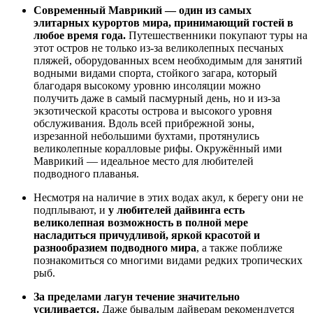
Современный Маврикий — один из самых
элитарных курортов мира, принимающий гостей в
любое время года.
Путешественники покупают туры на
этот остров не только из-за великолепных песчаных
пляжей, оборудованных всем необходимым для занятий
водными видами спорта, стойкого загара, который
благодаря высокому уровню инсоляции можно
получить даже в самый пасмурный день, но и из-за
экзотической красоты острова и высокого уровня
обслуживания. Вдоль всей прибрежной зоны,
изрезанной небольшими бухтами, протянулись
великолепные коралловые рифы. Окружённый ими
Маврикий — идеальное место для любителей
подводного плаванья.
Несмотря на наличие в этих водах акул, к берегу они не
подплывают, и
у любителей дайвинга есть
великолепная возможность в полной мере
насладиться причудливой, яркой красотой и
разнообразием подводного мира
, а также поближе
познакомиться со многими видами редких тропических
рыб.
За пределами лагун течение значительно
усиливается.
Даже бывалым дайверам рекомендуется