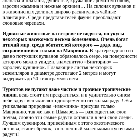
ананасы и платаны, душистые, кружащие ароматом голову,
заросли жасмина и нежные орхидеи… На склонах вулканов и
в живописных долинах широко раскинулись чайные
плантации. Среди представителей фауны преобладают
слоновые черепахи.
Ядовитые животные на острове не водятся, но укусы
некоторых насекомых весьма болезненны.
Очень богат
птичий мир, среди обитателей которого — додо, вид,
сохранившийся только на Маврикии.
В кратере одного из
давно потухших вулканов образовалось озеро, на поверхности
которого можно увидеть знаменитую «Викторию» —
королеву кувшинок. Плавающие листья некоторых
экземпляров в диаметре достигают 2 метров и могут
выдержать до 50 килограммов веса.
Туристов не пугают даже частые и грозные тропические
ливни
, ведь стоит им прекратиться, и в удивительно синем
небе вдруг вспыхивают одновременно несколько радуг! Эта
уникальная природная «изюминка» присуща только
Маврикию, так же как и Шамарель — разноцветные слои
почвы, словно эти самые радуги оставили в ней свои следы.
Лучшим сувениром, привезённым с этого экзотического
острова, станет брелок, заполненный маленькими кусочками
радуги!