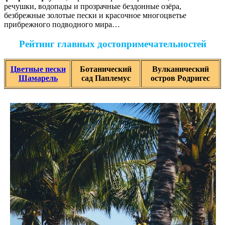
речушки, водопады и прозрачные бездонные озёра,
безбрежные золотые пески и красочное многоцветье
прибрежного подводного мира…
Рейтинг главных достопримечательностей
Цветные пески
Ботанический
Вулканический
Шамарель
сад Паплемус
остров Родригес