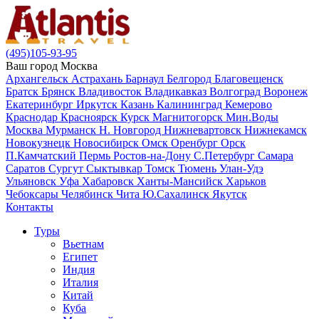
(495)105-93-95
Ваш город
Москва
Архангельск
Астрахань
Барнаул
Белгород
Благовещенск
Братск
Брянск
Владивосток
Владикавказ
Волгоград
Воронеж
Екатеринбург
Иркутск
Казань
Калининград
Кемерово
Краснодар
Красноярск
Курск
Магнитогорск
Мин.Воды
Москва
Мурманск
Н. Новгород
Нижневартовск
Нижнекамск
Новокузнецк
Новосибирск
Омск
Оренбург
Орск
П.Камчатский
Пермь
Ростов-на-Дону
С.Петербург
Самара
Саратов
Сургут
Сыктывкар
Томск
Тюмень
Улан-Удэ
Ульяновск
Уфа
Хабаровск
Ханты-Мансийск
Харьков
Чебоксары
Челябинск
Чита
Ю.Сахалинск
Якутск
Контакты
Туры
Вьетнам
Египет
Индия
Италия
Китай
Куба