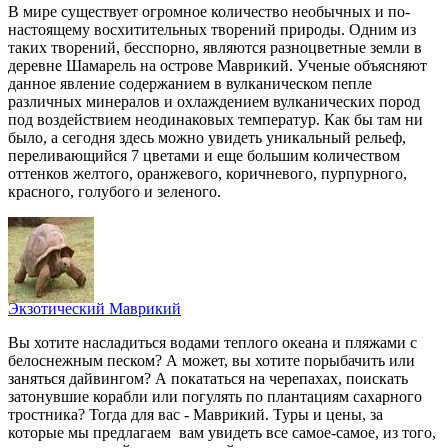
В мире существует огромное количество необычных и по-
настоящему восхитительных творений природы. Одним из
таких творений, бесспорно, являются разноцветные земли в
деревне Шамарель на острове Маврикий. Ученые объясняют
данное явление содержанием в вулканическом пепле
различных минералов и охлаждением вулканических пород
под воздействием неодинаковых температур. Как бы там ни
было, а сегодня здесь можно увидеть уникальный рельеф,
переливающийся 7 цветами и еще большим количеством
оттенков желтого, оранжевого, коричневого, пурпурного,
красного, голубого и зеленого.
Экзотический Маврикий
Вы хотите насладиться водами теплого океана и пляжами с
белоснежным песком? А может, вы хотите порыбачить или
заняться дайвингом? А покататься на черепахах, поискать
затонувшие корабли или погулять по плантациям сахарного
тростника? Тогда для вас - Маврикий. Туры и цены, за
которые мы предлагаем вам увидеть все самое-самое, из того,