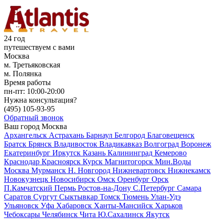
24 год
путешествуем с вами
Москва
м. Третьяковская
м. Полянка
Время работы
пн-пт:
10:00-20:00
Нужна консультация?
(495)
105-93-95
Обратный звонок
Ваш город
Москва
Архангельск
Астрахань
Барнаул
Белгород
Благовещенск
Братск
Брянск
Владивосток
Владикавказ
Волгоград
Воронеж
Екатеринбург
Иркутск
Казань
Калининград
Кемерово
Краснодар
Красноярск
Курск
Магнитогорск
Мин.Воды
Москва
Мурманск
Н. Новгород
Нижневартовск
Нижнекамск
Новокузнецк
Новосибирск
Омск
Оренбург
Орск
П.Камчатский
Пермь
Ростов-на-Дону
С.Петербург
Самара
Саратов
Сургут
Сыктывкар
Томск
Тюмень
Улан-Удэ
Ульяновск
Уфа
Хабаровск
Ханты-Мансийск
Харьков
Чебоксары
Челябинск
Чита
Ю.Сахалинск
Якутск