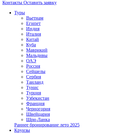
Контакты
Оставить заявку
Туры
Вьетнам
Египет
Индия
Италия
Китай
Куба
Маврикий
Мальдивы
ОАЭ
Россия
Сейшелы
Сербия
Таиланд
Тунис
Турция
Узбекистан
Франция
Черногория
Швейцария
Шри-Ланка
Раннее бронирование лето 2025
Круизы