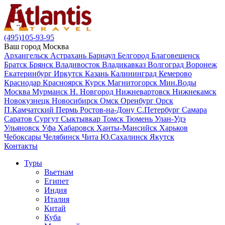
(495)105-93-95
Ваш город
Москва
Архангельск
Астрахань
Барнаул
Белгород
Благовещенск
Братск
Брянск
Владивосток
Владикавказ
Волгоград
Воронеж
Екатеринбург
Иркутск
Казань
Калининград
Кемерово
Краснодар
Красноярск
Курск
Магнитогорск
Мин.Воды
Москва
Мурманск
Н. Новгород
Нижневартовск
Нижнекамск
Новокузнецк
Новосибирск
Омск
Оренбург
Орск
П.Камчатский
Пермь
Ростов-на-Дону
С.Петербург
Самара
Саратов
Сургут
Сыктывкар
Томск
Тюмень
Улан-Удэ
Ульяновск
Уфа
Хабаровск
Ханты-Мансийск
Харьков
Чебоксары
Челябинск
Чита
Ю.Сахалинск
Якутск
Контакты
Туры
Вьетнам
Египет
Индия
Италия
Китай
Куба