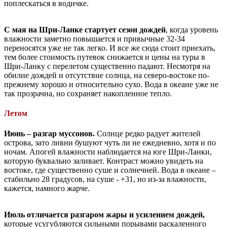
поплескаться в водичке.
С мая
на Шри-Ланке стартует сезон дождей
, когда уровень
влажности заметно повышается и привычные 32-34
переносятся уже не так легко. И все же сюда стоит приехать,
тем более стоимость путевок снижается и цены на туры в
Шри-Ланку с перелетом существенно падают. Несмотря на
обилие дождей и отсутствие солнца, на северо-востоке по-
прежнему хорошо и относительно сухо. Вода в океане уже не
так прозрачна, но сохраняет накопленное тепло.
Летом
Июнь
– разгар муссонов.
Солнце редко радует жителей
острова, зато ливни бушуют чуть ли не ежедневно, хотя и по
ночам. Апогей влажности наблюдается на юге Шри-Ланки,
которую буквально заливает. Контраст можно увидеть на
востоке, где существенно суше и солнечней. Вода в океане –
стабильно 28 градусов, на суше - +31, но из-за влажности,
кажется, намного жарче.
Июль
отличается разгаром жары и усилением дождей,
которые усугубляются сильными порывами раскаленного