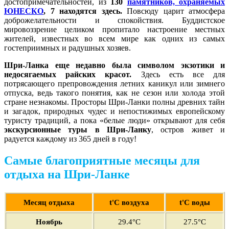
достопримечательностей, из
130
памятников, охраняемых
ЮНЕСКО
, 7 находятся здесь.
Повсюду царит атмосфера
доброжелательности и спокойствия. Буддистское
мировоззрение целиком пропитало настроение местных
жителей, известных во всем мире как одних из самых
гостеприимных и радушных хозяев.
Шри-Ланка еще недавно была символом экзотики и
недосягаемых райских красот.
Здесь есть все для
потрясающего препровождения летних каникул или зимнего
отпуска, ведь такого понятия, как не сезон или холода этой
стране незнакомы. Просторы Шри-Ланки полны древних тайн
и загадок, природных чудес и непостижимых европейскому
туристу традиций, а пока «белые люди» открывают для себя
экскурсионные туры в Шри-Ланку
, остров живет и
радуется каждому из 365 дней в году!
Самые благоприятные месяцы для
отдыха на Шри-Ланке
Месяц отдыха
t'С воздуха
t'С воды
Ноябрь
29
.4°C
27.5
°C