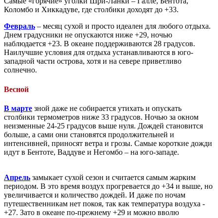
Самые «горячие» уголки Шри-Ланки – Галле, Бентота,
Коломбо и Хиккадуве, где столбики доходят до +33.
Февраль
– месяц сухой и просто идеален для любого отдыха.
Днем градусники не опускаются ниже +29, ночью
наблюдается +23. В океане поддерживаются 28 градусов.
Наилучшие условия для отдыха устанавливаются в юго-
западной части острова, хотя и на севере приветливо
солнечно.
Весной
В марте
зной даже не собирается утихать и опускать
столбики термометров ниже 33 градусов. Ночью за окном
неизменные 24-25 градусов выше нуля. Дождей становится
больше, а сами они становятся продолжительней и
интенсивней, приносят ветра и грозы. Самые короткие дожди
идут в Бентоте, Ваддуве и Негомбо – на юго-западе.
Апрель
замыкает сухой сезон и считается самым жарким
периодом. В это время воздух прогревается до +34 и выше, но
увеличивается и количество дождей. И даже по ночам
путешественникам нет покоя, так как температура воздуха -
+27. Зато в океане по-прежнему +29 и можно вволю