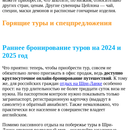
можете приобрести, что захотите, по низким, относительно
других стран, ценам. Другие сувениры Цейлона — чай,
специи, маски демонов и расписные гончарные изделия.
Горящие туры и спецпредложения
Раннее бронирование туров на 2024 и
2025 год
Что приятно: теперь, чтобы приобрести тур, совсем не
обязательно лично приезжать в офис продаж, ведь
доступно
круглосуточное онлайн-бронирование путешествий
. К тому
же, для российских граждан
отдых на Шри-Ланке
особенно
прост: на тур длительностью не более тридцати суток виза не
нужна. На паспортном контроле нужно показывать только
загранпаспорт, регистрационную карточку (выдадут в
самолете) и обратный авиабилет. Также немаловажно, что
практически все население в совершенстве владеет
английским.
Помимо пассивного отдыха на побережье туры в Шри-
Ланку откроют подводный мир – исследуйте загадочные