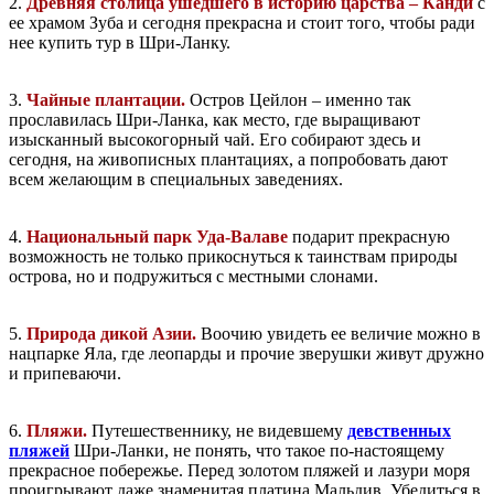
2.
Древняя столица ушедшего в историю царства – Канди
с
ее храмом Зуба и сегодня прекрасна и стоит того, чтобы ради
нее купить тур в Шри-Ланку.
3.
Чайные плантации.
Остров Цейлон – именно так
прославилась Шри-Ланка, как место, где выращивают
изысканный высокогорный чай. Его собирают здесь и
сегодня, на живописных плантациях, а попробовать дают
всем желающим в специальных заведениях.
4.
Национальный парк Уда-Валаве
подарит прекрасную
возможность не только прикоснуться к таинствам природы
острова, но и подружиться с местными слонами.
5.
Природа дикой Азии.
Воочию увидеть ее величие можно в
нацпарке Яла, где леопарды и прочие зверушки живут дружно
и припеваючи.
6.
Пляжи.
Путешественнику, не видевшему
девственных
пляжей
Шри-Ланки, не понять, что такое по-настоящему
прекрасное побережье. Перед золотом пляжей и лазури моря
проигрывают даже знаменитая платина Мальдив. Убедиться в