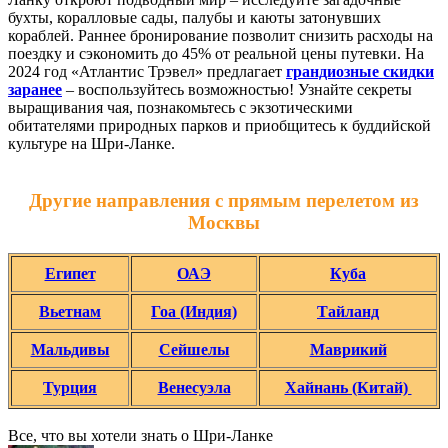
бухты, коралловые сады, палубы и каюты затонувших
кораблей. Раннее бронирование позволит снизить расходы на
поездку и сэкономить до 45% от реальной цены путевки. На
2024 год «Атлантис Трэвел» предлагает
грандиозные скидки
заранее
– воспользуйтесь возможностью! Узнайте секреты
выращивания чая, познакомьтесь с экзотическими
обитателями природных парков и приобщитесь к буддийской
культуре на Шри-Ланке.
Другие направления с прямым перелетом из
Москвы
Египет
ОАЭ
Куба
Вьетнам
Гоа (Индия)
Тайланд
Мальдивы
Сейшелы
Маврикий
Турция
Венесуэла
Хайнань (Китай)
Все, что вы хотели знать o Шри-Ланке