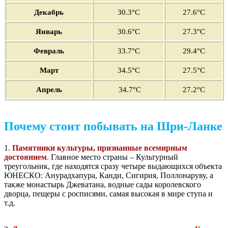
Декабрь
30
.3°C
27.6
°C
Январь
30
.6°C
2
7
.3°C
Февраль
33
.7°C
29
.4°C
Март
34
.5°C
27
.5°C
Апрель
34
.7°C
27
.2°C
Почему стоит побывать на Шри-Ланке
1.
Памятники культуры, признанные всемирным
достоянием
.
Главное место страны – Культурный
треугольник, где находятся сразу четыре выдающихся объекта
ЮНЕСКО: Анурадхапура, Канди, Сигирия, Поллонаруву, а
также монастырь Джеватана, водные сады королевского
дворца, пещеры с росписями, самая высокая в мире ступа и
т.д.