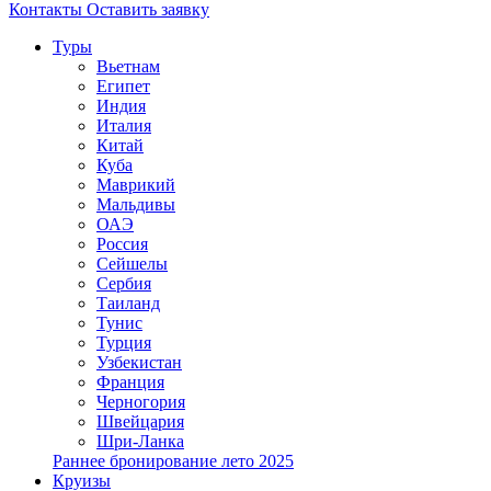
Контакты
Оставить заявку
Туры
Вьетнам
Египет
Индия
Италия
Китай
Куба
Маврикий
Мальдивы
ОАЭ
Россия
Сейшелы
Сербия
Таиланд
Тунис
Турция
Узбекистан
Франция
Черногория
Швейцария
Шри-Ланка
Раннее бронирование лето 2025
Круизы