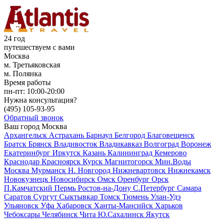
24 год
путешествуем с вами
Москва
м. Третьяковская
м. Полянка
Время работы
пн-пт:
10:00-20:00
Нужна консультация?
(495)
105-93-95
Обратный звонок
Ваш город
Москва
Архангельск
Астрахань
Барнаул
Белгород
Благовещенск
Братск
Брянск
Владивосток
Владикавказ
Волгоград
Воронеж
Екатеринбург
Иркутск
Казань
Калининград
Кемерово
Краснодар
Красноярск
Курск
Магнитогорск
Мин.Воды
Москва
Мурманск
Н. Новгород
Нижневартовск
Нижнекамск
Новокузнецк
Новосибирск
Омск
Оренбург
Орск
П.Камчатский
Пермь
Ростов-на-Дону
С.Петербург
Самара
Саратов
Сургут
Сыктывкар
Томск
Тюмень
Улан-Удэ
Ульяновск
Уфа
Хабаровск
Ханты-Мансийск
Харьков
Чебоксары
Челябинск
Чита
Ю.Сахалинск
Якутск