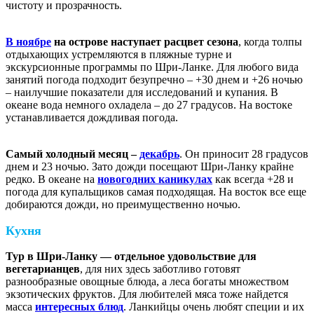
чистоту и прозрачность.
В ноябре
на острове наступает расцвет сезона
, когда толпы
отдыхающих устремляются в пляжные турне и
экскурсионные программы по Шри-Ланке. Для любого вида
занятий погода подходит безупречно – +30 днем и +26 ночью
– наилучшие показатели для исследований и купания. В
океане вода немного охладела – до 27 градусов. На востоке
устанавливается дождливая погода.
Самый холодный месяц –
декабрь
. Он приносит 28 градусов
днем и 23 ночью. Зато дожди посещают Шри-Ланку крайне
редко. В океане на
новогодних каникулах
как всегда +28 и
погода для купальщиков самая подходящая. На восток все еще
добираются дожди, но преимущественно ночью.
Кухня
Тур в Шри-Ланку — отдельное удовольствие для
вегетарианцев
, для них здесь заботливо готовят
разнообразные овощные блюда, а леса богаты множеством
экзотических фруктов. Для любителей мяса тоже найдется
масса
интересных блюд
. Ланкийцы очень любят специи и их