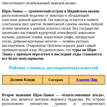
обеспечивают незабываемый морской релакс.
Шри-Ланка — тропический остров в Индийском океане
,
расположенный недалеко от экватора и обладающий
поистине дивной красотой. Он навсегда остается в памяти
сочетанием трех цветов: безмятежной синевы океана, буйной
зелени тропиков и равнин золотого песка. Все государство
пронизано настоящей курортной атмосферой: кокосовые
пальмы, длинные пляжи, коралловые рифы, прекрасные
отели, доброжелательные жители — хозяева уютных
магазинчиков. Очарование Цейлона поразит даже самый
требовательный взор. Неудивительно, что
туры на Шри-
Ланку
с прямым перелетом в последние годы становится
все более популярными.
Рейтинг главных достопримечательностей
Долина Канди
Адамов Пик
Сигирия
Второе название Шри-Ланки — «благословенная земля»
,
ведь она является центром мирового буддизма. На острове
расположено множество храмов и исторических