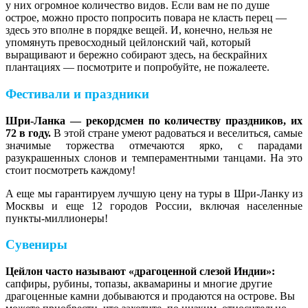
у них огромное количество видов. Если вам не по душе
острое, можно просто попросить повара не класть перец —
здесь это вполне в порядке вещей. И, конечно, нельзя не
упомянуть превосходный цейлонский чай, который
выращивают и бережно собирают здесь, на бескрайних
плантациях — посмотрите и попробуйте, не пожалеете.
Фестивали и праздники
Шри-Ланка — рекордсмен по количеству праздников, их
72 в году.
В этой стране умеют радоваться и веселиться, самые
значимые торжества отмечаются ярко, с парадами
разукрашенных слонов и темпераментными танцами. На это
стоит посмотреть каждому!
А еще мы гарантируем лучшую цену на туры в Шри-Ланку из
Москвы и еще 12 городов России, включая населенные
пункты-миллионеры!
Сувениры
Цейлон часто называют «драгоценной слезой Индии»:
сапфиры, рубины, топазы, аквамарины и многие другие
драгоценные камни добываются и продаются на острове. Вы