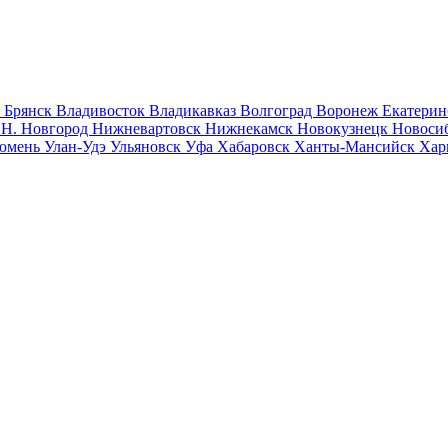
к
Брянск
Владивосток
Владикавказ
Волгоград
Воронеж
Екатерин
к
Н. Новгород
Нижневартовск
Нижнекамск
Новокузнецк
Новоси
юмень
Улан-Удэ
Ульяновск
Уфа
Хабаровск
Ханты-Мансийск
Хар