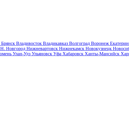
к
Брянск
Владивосток
Владикавказ
Волгоград
Воронеж
Екатерин
к
Н. Новгород
Нижневартовск
Нижнекамск
Новокузнецк
Новоси
юмень
Улан-Удэ
Ульяновск
Уфа
Хабаровск
Ханты-Мансийск
Хар