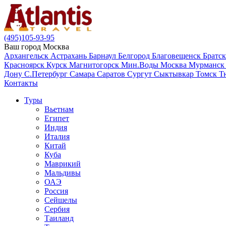
(495)105-93-95
Ваш город
Москва
Архангельск
Астрахань
Барнаул
Белгород
Благовещенск
Братс
Красноярск
Курск
Магнитогорск
Мин.Воды
Москва
Мурманс
Дону
С.Петербург
Самара
Саратов
Сургут
Сыктывкар
Томск
Т
Контакты
Туры
Вьетнам
Египет
Индия
Италия
Китай
Куба
Маврикий
Мальдивы
ОАЭ
Россия
Сейшелы
Сербия
Таиланд