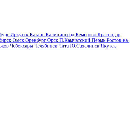
бург
Иркутск
Казань
Калининград
Кемерово
Краснодар
бирск
Омск
Оренбург
Орск
П.Камчатский
Пермь
Ростов-на-
ьков
Чебоксары
Челябинск
Чита
Ю.Сахалинск
Якутск