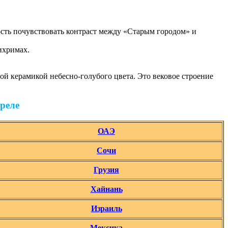
ость почувствовать контраст между «Старым городом» и
ихримах.
й керамикой небесно-голубого цвета. Это вековое строение
реле
ОАЭ
Сочи
Грузия
Хайнань
Израиль
Мексика