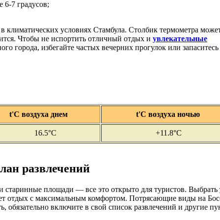
 6-7 градусов;
о в климатических условиях Стамбула. Столбик термометра може
ржится. Чтобы не испортить отличный отдых и
увлекательные
го города, избегайте частых вечерних прогулок или запаситесь
t'С воздуха днем
t'С воздуха ночью
16.5°C
+11.8°C
план развлечений
 старинные площади — все это открыто для туристов. Выбрать
рует отдых с максимальным комфортом. Потрясающие виды на Б
 обязательно включите в свой список развлечений и другие пу