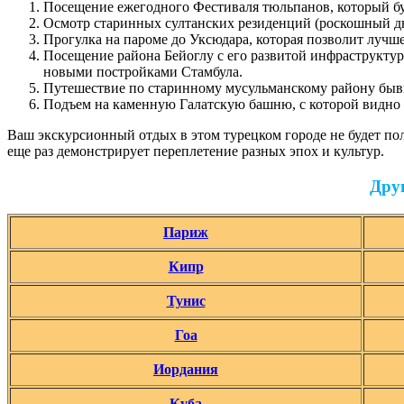
Посещение ежегодного Фестиваля тюльпанов, который бу
Осмотр старинных султанских резиденций (роскошный дв
Прогулка на пароме до Уксюдара, которая позволит лучш
Посещение района Бейоглу с его развитой инфраструктур
новыми постройками Стамбула.
Путешествие по старинному мусульманскому району быв
Подъем на каменную Галатскую башню, с которой видно 
Ваш экскурсионный отдых в этом турецком городе не будет по
еще раз демонстрирует переплетение разных эпох и культур.
Дру
Париж
Кипр
Тунис
Гоа
Иордания
Куба