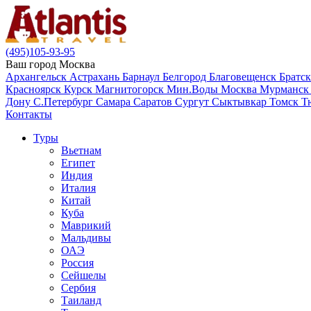
(495)105-93-95
Ваш город
Москва
Архангельск
Астрахань
Барнаул
Белгород
Благовещенск
Братс
Красноярск
Курск
Магнитогорск
Мин.Воды
Москва
Мурманс
Дону
С.Петербург
Самара
Саратов
Сургут
Сыктывкар
Томск
Т
Контакты
Туры
Вьетнам
Египет
Индия
Италия
Китай
Куба
Маврикий
Мальдивы
ОАЭ
Россия
Сейшелы
Сербия
Таиланд