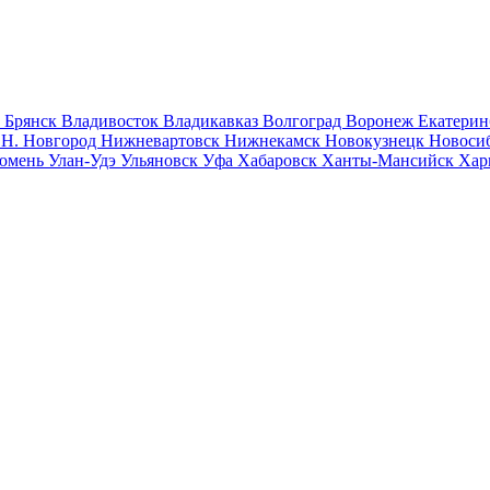
к
Брянск
Владивосток
Владикавказ
Волгоград
Воронеж
Екатерин
к
Н. Новгород
Нижневартовск
Нижнекамск
Новокузнецк
Новоси
юмень
Улан-Удэ
Ульяновск
Уфа
Хабаровск
Ханты-Мансийск
Хар