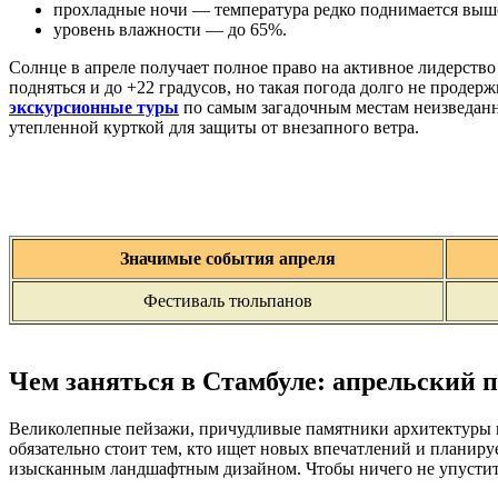
прохладные ночи — температура редко поднимается выше
уровень влажности — до 65%.
Солнце в апреле получает полное право на активное лидерств
подняться и до +22 градусов, но такая погода долго не проде
экскурсионные туры
по самым загадочным местам неизведанно
утепленной курткой для защиты от внезапного ветра.
Значимые события апреля
Фестиваль тюльпанов
Чем заняться в Стамбуле: апрельский 
Великолепные пейзажи, причудливые памятники архитектуры и
обязательно стоит тем, кто ищет новых впечатлений и плани
изысканным ландшафтным дизайном. Чтобы ничего не упустить,