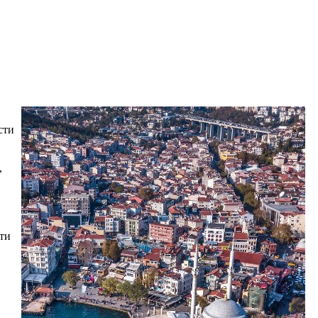
сти
,
ти