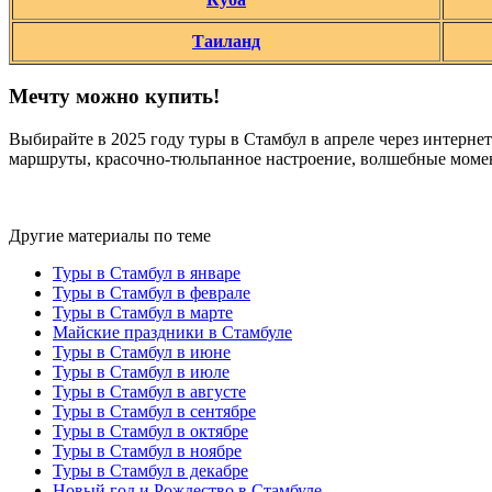
Таиланд
Мечту можно купить!
Выбирайте в 2025 году туры в Стамбул в апреле через интерн
маршруты, красочно-тюльпанное настроение, волшебные моме
Другие материалы по теме
Туры в Стамбул в январе
Туры в Стамбул в феврале
Туры в Стамбул в марте
Майские праздники в Стамбуле
Туры в Стамбул в июне
Туры в Стамбул в июле
Туры в Стамбул в августе
Туры в Стамбул в сентябре
Туры в Стамбул в октябре
Туры в Стамбул в ноябре
Туры в Стамбул в декабре
Новый год и Рождество в Стамбуле