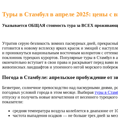
Туры в Стамбул в апреле 2025: цены с
Указывается ОБЩАЯ стоимость тура за ВСЕХ проживающих
Утратив серую безликость зимних пасмурных дней, прекрасны
готовится к новому всплеску ярких красок и эмоций с наступ
и проникнуться национальным восточным колоритом с оттенко
поклонник турецких курортов. Популярные туры в Стамбул в ап
окончательно вступает в свои права и раскрывает перед вами в
живописных ландшафтов и упоенного негой морского побереж
Погода в Стамбуле: апрельское пробуждение от з
Безветрие, солнечное превосходство над пасмурными днями, 
погодных условий города в этом месяце. Выбирая
туры в Стам
отпуску и получить новые впечатления от весеннего турецког
показатели:
средняя температура воздуха колеблется в диапазоне от 1
частота выпадения осадков — не больше трех дней за мес