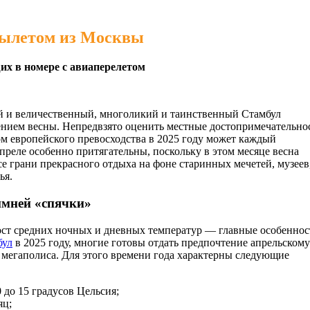
 вылетом из Москвы
 в номере с авиаперелетом
й и величественный, многоликий и таинственный Стамбул
лением весны. Непредвзято оценить местные достопримечательно
м европейского превосходства в 2025 году может каждый
реле особенно притягательны, поскольку в этом месяце весна
се грани прекрасного отдыха на фоне старинных мечетей, музеев
ья.
имней «спячки»
рост средних ночных и дневных температур — главные особеннос
бул
в 2025 году, многие готовы отдать предпочтение апрельскому
о мегаполиса. Для этого времени года характерны следующие
0 до 15 градусов Цельсия;
яц;