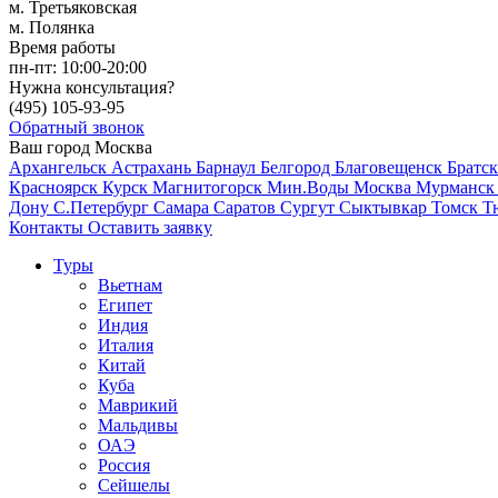
м. Третьяковская
м. Полянка
Время работы
пн-пт:
10:00-20:00
Нужна консультация?
(495)
105-93-95
Обратный звонок
Ваш город
Москва
Архангельск
Астрахань
Барнаул
Белгород
Благовещенск
Братс
Красноярск
Курск
Магнитогорск
Мин.Воды
Москва
Мурманс
Дону
С.Петербург
Самара
Саратов
Сургут
Сыктывкар
Томск
Т
Контакты
Оставить заявку
Туры
Вьетнам
Египет
Индия
Италия
Китай
Куба
Маврикий
Мальдивы
ОАЭ
Россия
Сейшелы