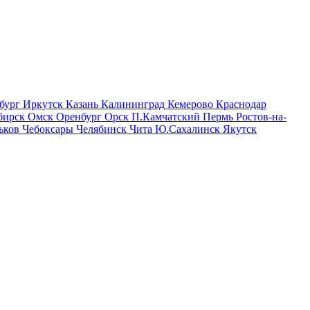
бург
Иркутск
Казань
Калининград
Кемерово
Краснодар
бирск
Омск
Оренбург
Орск
П.Камчатский
Пермь
Ростов-на-
ьков
Чебоксары
Челябинск
Чита
Ю.Сахалинск
Якутск