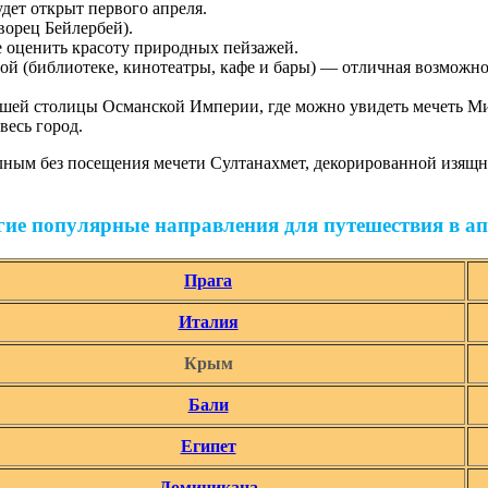
дет открыт первого апреля.
орец Бейлербей).
е оценить красоту природных пейзажей.
ой (библиотеке, кинотеатры, кафе и бары) — отличная возможн
шей столицы Османской Империи, где можно увидеть мечеть М
весь город.
лным без посещения мечети Султанахмет, декорированной изящно
гие популярные направления для путешествия в ап
Прага
Италия
Крым
Бали
Египет
Доминикана