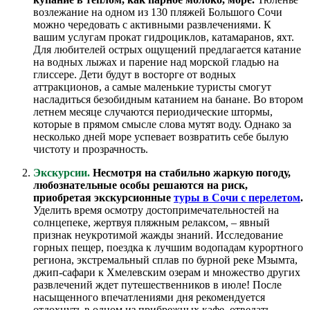
возлежание на одном из 130 пляжей Большого Сочи
можно чередовать с активными развлечениями. К
вашим услугам прокат гидроциклов, катамаранов, яхт.
Для любителей острых ощущений предлагается катание
на водных лыжах и парение над морской гладью на
глиссере. Дети будут в восторге от водных
аттракционов, а самые маленькие туристы смогут
насладиться безобидным катанием на банане. Во втором
летнем месяце случаются периодические штормы,
которые в прямом смысле слова мутят воду. Однако за
несколько дней море успевает возвратить себе былую
чистоту и прозрачность.
Экскурсии.
Несмотря на стабильно жаркую погоду,
любознательные особы решаются на риск,
приобретая экскурсионные
туры в Сочи с перелетом
.
Уделить время осмотру достопримечательностей на
солнцепеке, жертвуя пляжным релаксом, – явный
признак неукротимой жажды знаний. Исследование
горных пещер, поездка к лучшим водопадам курортного
региона, экстремальный сплав по бурной реке Мзымта,
джип-сафари к Хмелевским озерам и множество других
развлечений ждет путешественников в июле! После
насыщенного впечатлениями дня рекомендуется
отдохнуть в одном из прибрежных кафе, отведать