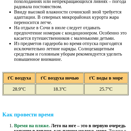
похолоданиях или непрекращающихся ливнях – погода
радовала постоянством.
Ввиду высокой влажности сочинский зной требуется
адаптации. В северных микрорайонах курорта жара
переносится легче.
На отдыхе в Сочи в июле следует отдавать
предпочтение номерам с кондиционером. Особенно это
касается путешественников с маленькими детьми.
Из предметов гардероба во время отпуска пригодятся
исключительно летние наряды. Солнцезащитным
средствам и головным уборам рекомендуется уделить
повышенное внимание.
t'С воздуха
t'С воздуха ночью
t'С воды в море
28.9°C
18.3°C
25.7°C
Как провести время
Время на пляже.
Лето на юге – это в первую очередь
купание в теплом, как парное молоко, море.
Тюленье