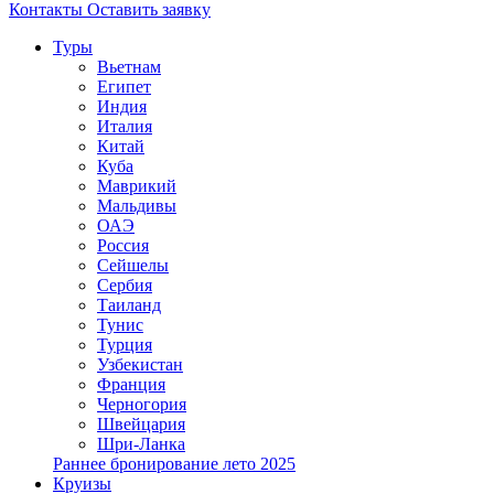
Контакты
Оставить заявку
Туры
Вьетнам
Египет
Индия
Италия
Китай
Куба
Маврикий
Мальдивы
ОАЭ
Россия
Сейшелы
Сербия
Таиланд
Тунис
Турция
Узбекистан
Франция
Черногория
Швейцария
Шри-Ланка
Раннее бронирование лето 2025
Круизы