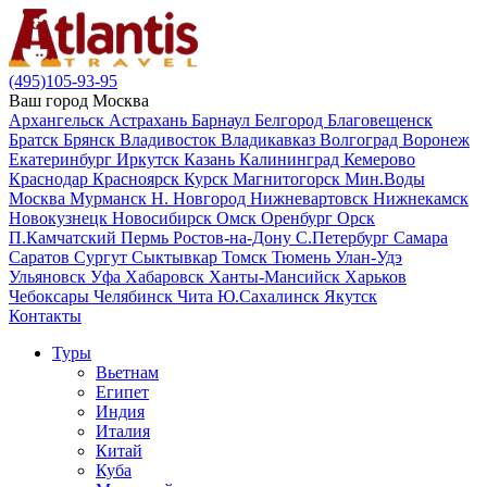
(495)105-93-95
Ваш город
Москва
Архангельск
Астрахань
Барнаул
Белгород
Благовещенск
Братск
Брянск
Владивосток
Владикавказ
Волгоград
Воронеж
Екатеринбург
Иркутск
Казань
Калининград
Кемерово
Краснодар
Красноярск
Курск
Магнитогорск
Мин.Воды
Москва
Мурманск
Н. Новгород
Нижневартовск
Нижнекамск
Новокузнецк
Новосибирск
Омск
Оренбург
Орск
П.Камчатский
Пермь
Ростов-на-Дону
С.Петербург
Самара
Саратов
Сургут
Сыктывкар
Томск
Тюмень
Улан-Удэ
Ульяновск
Уфа
Хабаровск
Ханты-Мансийск
Харьков
Чебоксары
Челябинск
Чита
Ю.Сахалинск
Якутск
Контакты
Туры
Вьетнам
Египет
Индия
Италия
Китай
Куба