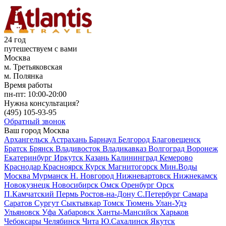
24 год
путешествуем с вами
Москва
м. Третьяковская
м. Полянка
Время работы
пн-пт:
10:00-20:00
Нужна консультация?
(495)
105-93-95
Обратный звонок
Ваш город
Москва
Архангельск
Астрахань
Барнаул
Белгород
Благовещенск
Братск
Брянск
Владивосток
Владикавказ
Волгоград
Воронеж
Екатеринбург
Иркутск
Казань
Калининград
Кемерово
Краснодар
Красноярск
Курск
Магнитогорск
Мин.Воды
Москва
Мурманск
Н. Новгород
Нижневартовск
Нижнекамск
Новокузнецк
Новосибирск
Омск
Оренбург
Орск
П.Камчатский
Пермь
Ростов-на-Дону
С.Петербург
Самара
Саратов
Сургут
Сыктывкар
Томск
Тюмень
Улан-Удэ
Ульяновск
Уфа
Хабаровск
Ханты-Мансийск
Харьков
Чебоксары
Челябинск
Чита
Ю.Сахалинск
Якутск