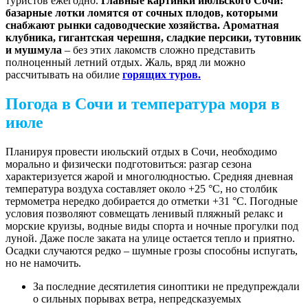
туристов ежегодно.
Главные картинки июльского Сочи:
базарные лотки ломятся от сочных плодов, которыми
снабжают рынки садоводческие хозяйства. Ароматная
клубника, гигантская черешня, сладкие персики, тутовник
и мушмула
– без этих лакомств сложно представить
полноценный летний отдых. Жаль, вряд ли можно
рассчитывать на обилие
горящих туров.
Погода в Сочи и температура моря в
июле
Планируя провести июльский отдых в Сочи, необходимо
морально и физически подготовиться: разгар сезона
характеризуется жарой и многолюдностью. Средняя дневная
температура воздуха составляет около +25 °C, но столбик
термометра нередко добирается до отметки +31 °C. Погодные
условия позволяют совмещать ленивый пляжный релакс и
морские круизы, водные виды спорта и ночные прогулки под
луной. Даже после заката на улице остается тепло и приятно.
Осадки случаются редко – шумные грозы способны испугать,
но не намочить.
За последние десятилетия синоптики не предупреждали
о сильных порывах ветра, непредсказуемых