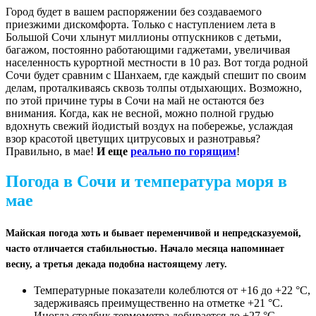
Город будет в вашем распоряжении без создаваемого
приезжими дискомфорта. Только с наступлением лета в
Большой Сочи хлынут миллионы отпускников с детьми,
багажом, постоянно работающими гаджетами, увеличивая
населенность курортной местности в 10 раз. Вот тогда родной
Сочи будет сравним с Шанхаем, где каждый спешит по своим
делам, проталкиваясь сквозь толпы отдыхающих. Возможно,
по этой причине туры в Сочи на май не остаются без
внимания. Когда, как не весной, можно полной грудью
вдохнуть свежий йодистый воздух на побережье, услаждая
взор красотой цветущих цитрусовых и разнотравья?
Правильно, в мае!
И еще
реально по горящим
!
Погода в Сочи и температура моря в
мае
Майская погода хоть и бывает переменчивой и непредсказуемой,
часто отличается стабильностью. Начало месяца напоминает
весну, а третья декада подобна настоящему лету.
Температурные показатели колеблются от +16 до +22 °C,
задерживаясь преимущественно на отметке +21 °C.
Иногда столбик термометра добирается до +27 °C.