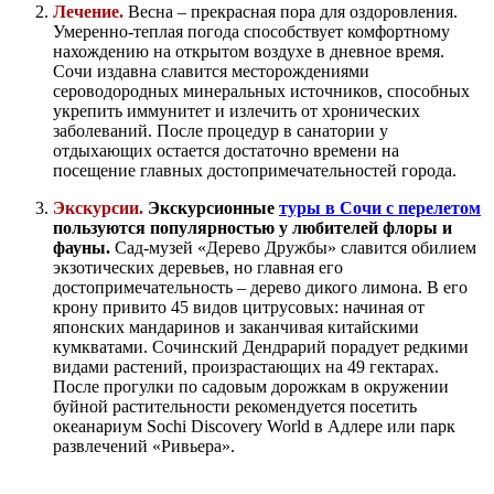
Лечение.
Весна – прекрасная пора для оздоровления.
Умеренно-теплая погода способствует комфортному
нахождению на открытом воздухе в дневное время.
Сочи издавна славится месторождениями
сероводородных минеральных источников, способных
укрепить иммунитет и излечить от хронических
заболеваний. После процедур в санатории у
отдыхающих остается достаточно времени на
посещение главных достопримечательностей города.
Экскурсии.
Экскурсионные
туры в Сочи с перелетом
пользуются популярностью у любителей флоры и
фауны.
Сад-музей «Дерево Дружбы» славится обилием
экзотических деревьев, но главная его
достопримечательность – дерево дикого лимона. В его
крону привито 45 видов цитрусовых: начиная от
японских мандаринов и заканчивая китайскими
кумкватами. Сочинский Дендрарий порадует редкими
видами растений, произрастающих на 49 гектарах.
После прогулки по садовым дорожкам в окружении
буйной растительности рекомендуется посетить
океанариум Sochi Discovery World в Адлере или парк
развлечений «Ривьера».