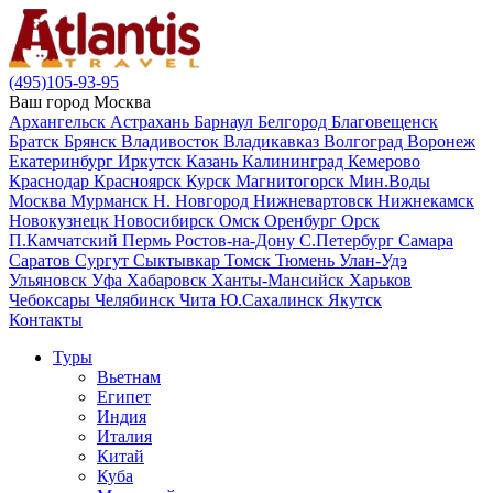
(495)105-93-95
Ваш город
Москва
Архангельск
Астрахань
Барнаул
Белгород
Благовещенск
Братск
Брянск
Владивосток
Владикавказ
Волгоград
Воронеж
Екатеринбург
Иркутск
Казань
Калининград
Кемерово
Краснодар
Красноярск
Курск
Магнитогорск
Мин.Воды
Москва
Мурманск
Н. Новгород
Нижневартовск
Нижнекамск
Новокузнецк
Новосибирск
Омск
Оренбург
Орск
П.Камчатский
Пермь
Ростов-на-Дону
С.Петербург
Самара
Саратов
Сургут
Сыктывкар
Томск
Тюмень
Улан-Удэ
Ульяновск
Уфа
Хабаровск
Ханты-Мансийск
Харьков
Чебоксары
Челябинск
Чита
Ю.Сахалинск
Якутск
Контакты
Туры
Вьетнам
Египет
Индия
Италия
Китай
Куба