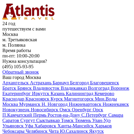
24 год
путешествуем с вами
Москва
м. Третьяковская
м. Полянка
Время работы
пн-пт:
10:00-20:00
Нужна консультация?
(495)
105-93-95
Обратный звонок
Ваш город
Москва
Архангельск
Астрахань
Барнаул
Белгород
Благовещенск
Братск
Брянск
Владивосток
Владикавказ
Волгоград
Воронеж
Екатеринбург
Иркутск
Казань
Калининград
Кемерово
Краснодар
Красноярск
Курск
Магнитогорск
Мин.Воды
Москва
Мурманск
Н. Новгород
Нижневартовск
Нижнекамск
Новокузнецк
Новосибирск
Омск
Оренбург
Орск
П.Камчатский
Пермь
Ростов-на-Дону
С.Петербург
Самара
Саратов
Сургут
Сыктывкар
Томск
Тюмень
Улан-Удэ
Ульяновск
Уфа
Хабаровск
Ханты-Мансийск
Харьков
Чебоксары
Челябинск
Чита
Ю.Сахалинск
Якутск