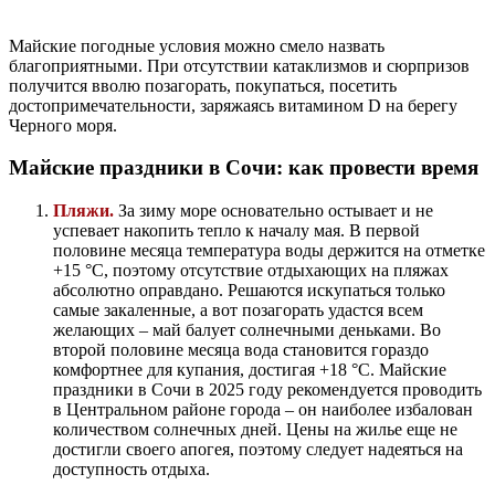
Майские погодные условия можно смело назвать
благоприятными. При отсутствии катаклизмов и сюрпризов
получится вволю позагорать, покупаться, посетить
достопримечательности, заряжаясь витамином D на берегу
Черного моря.
Майские праздники в Сочи: как провести время
Пляжи.
За зиму море основательно остывает и не
успевает накопить тепло к началу мая. В первой
половине месяца температура воды держится на отметке
+15 °C, поэтому отсутствие отдыхающих на пляжах
абсолютно оправдано. Решаются искупаться только
самые закаленные, а вот позагорать удастся всем
желающих – май балует солнечными деньками. Во
второй половине месяца вода становится гораздо
комфортнее для купания, достигая +18 °C. Майские
праздники в Сочи в 2025 году рекомендуется проводить
в Центральном районе города – он наиболее избалован
количеством солнечных дней. Цены на жилье еще не
достигли своего апогея, поэтому следует надеяться на
доступность отдыха.