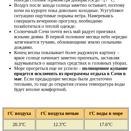
Воздух после захода солнца заметно остывает, поэтому
ночи на курорте пока довольно холодные. Усугубляют
ситуацию ощутимые порывы ветра. Намереваясь
совершить вечернюю прогулку, необходимо
позаботиться о теплой одежде.
Солнечный Сочи почти весь май радует приезжих
ясными днями. В первой половине месяца небо нередко
затягивается тучами, обливающими землю сильными
дождями.
Конец весны показывает более радужную картину –
яркое солнце начинает заметно припекать, заставляя
задумываться о защитных средствах и головных уборах.
Море прогреться еще не успело –
полноценное купание
придется исключить из программы
отдыха в Сочи в
мае
. Если предыдущие месяцы были достаточно
теплыми, то еще до открытия сезона температура воды
будет вполне комфортной.
t'С воздуха
t'С воздуха ночью
t'С воды в море
20.3°C
12.3°C
17.6°C