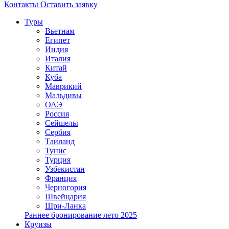
Контакты
Оставить заявку
Туры
Вьетнам
Египет
Индия
Италия
Китай
Куба
Маврикий
Мальдивы
ОАЭ
Россия
Сейшелы
Сербия
Таиланд
Тунис
Турция
Узбекистан
Франция
Черногория
Швейцария
Шри-Ланка
Раннее бронирование лето 2025
Круизы