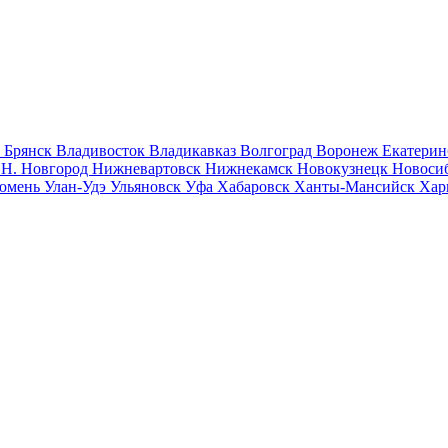
к
Брянск
Владивосток
Владикавказ
Волгоград
Воронеж
Екатерин
к
Н. Новгород
Нижневартовск
Нижнекамск
Новокузнецк
Новоси
юмень
Улан-Удэ
Ульяновск
Уфа
Хабаровск
Ханты-Мансийск
Хар