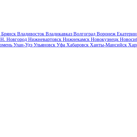
к
Брянск
Владивосток
Владикавказ
Волгоград
Воронеж
Екатерин
к
Н. Новгород
Нижневартовск
Нижнекамск
Новокузнецк
Новоси
юмень
Улан-Удэ
Ульяновск
Уфа
Хабаровск
Ханты-Мансийск
Хар