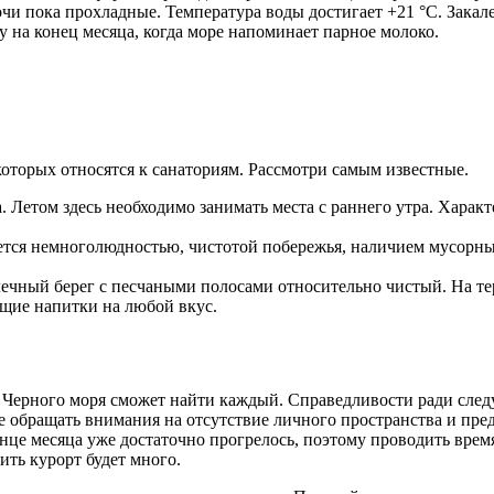
очи пока прохладные. Температура воды достигает +21 °C. Закал
на конец месяца, когда море напоминает парное молоко.
которых относятся к санаториям. Рассмотри самым известные.
том здесь необходимо занимать места с раннего утра. Характе
я немноголюдностью, чистотой побережья, наличием мусорных б
лечный берег с песчаными полосами относительно чистый. На т
щие напитки на любой вкус.
Черного моря сможет найти каждый. Справедливости ради следует
е обращать внимания на отсутствие личного пространства и пред
нце месяца уже достаточно прогрелось, поэтому проводить врем
ить курорт будет много.