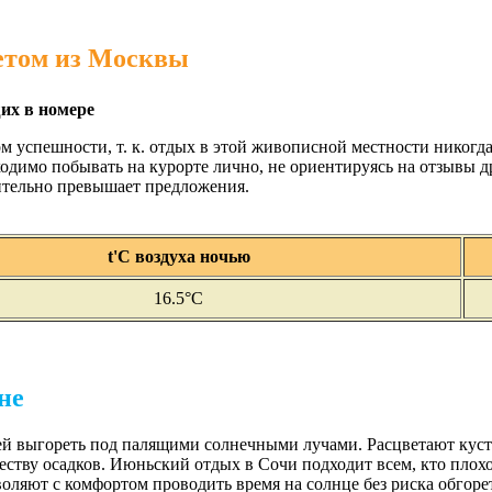
летом из Москвы
х в номере
ом успешности, т. к. отдых в этой живописной местности никог
одимо побывать на курорте лично, не ориентируясь на отзывы д
чительно превышает предложения.
t'С воздуха ночью
16.5°C
не
вшей выгореть под палящими солнечными лучами. Расцветают ку
еству осадков. Июньский отдых в Сочи подходит всем, кто плох
зволяют с комфортом проводить время на солнце без риска обгор