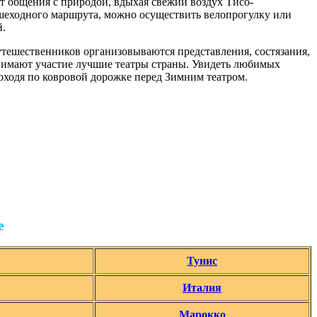
т общения с природой, вдыхая свежий воздух Тисо-
шеходного маршрута, можно осуществить велопрогулку или
й.
тешественников организовываются представления, состязания,
инимают участие лучшие театры страны. Увидеть любимых
оходя по ковровой дорожке перед Зимним театром.
е
Тунис
Италия
Марокко