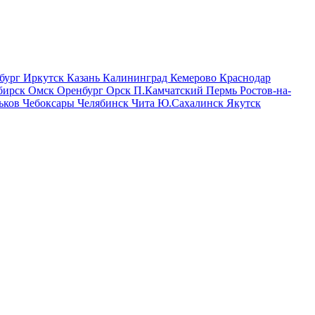
бург
Иркутск
Казань
Калининград
Кемерово
Краснодар
бирск
Омск
Оренбург
Орск
П.Камчатский
Пермь
Ростов-на-
ьков
Чебоксары
Челябинск
Чита
Ю.Сахалинск
Якутск