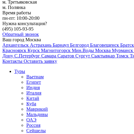
м. Третьяковская
м. Полянка
Время работы
пн-пт:
10:00-20:00
Нужна консультация?
(495)
105-93-95
Обратный звонок
Ваш город
Москва
Архангельск
Астрахань
Барнаул
Белгород
Благовещенск
Братс
Красноярск
Курск
Магнитогорск
Мин.Воды
Москва
Мурманс
Дону
С.Петербург
Самара
Саратов
Сургут
Сыктывкар
Томск
Т
Контакты
Оставить заявку
Туры
Вьетнам
Египет
Индия
Италия
Китай
Куба
Маврикий
Мальдивы
ОАЭ
Россия
Сейшелы