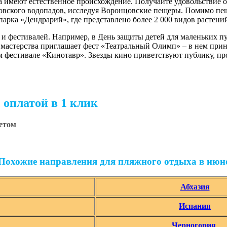
 имеют естественное происхождение. Получайте удовольствие о
овского водопадов, исследуя Воронцовские пещеры. Помимо пе
арка «Дендрарий», где представлено более 2 000 видов растени
и фестивалей. Например, в День защиты детей для маленьких пу
о мастерства приглашает фест «Театральный Олимп» – в нем пр
 фестивале «Кинотавр». Звезды кино приветствуют публику, пр
 оплатой в 1 клик
летом
Похожие направления для пляжного отдыха в июн
Абхазия
Испания
Черногория