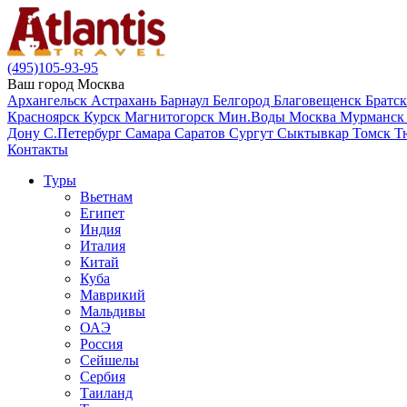
(495)105-93-95
Ваш город
Москва
Архангельск
Астрахань
Барнаул
Белгород
Благовещенск
Братс
Красноярск
Курск
Магнитогорск
Мин.Воды
Москва
Мурманс
Дону
С.Петербург
Самара
Саратов
Сургут
Сыктывкар
Томск
Т
Контакты
Туры
Вьетнам
Египет
Индия
Италия
Китай
Куба
Маврикий
Мальдивы
ОАЭ
Россия
Сейшелы
Сербия
Таиланд