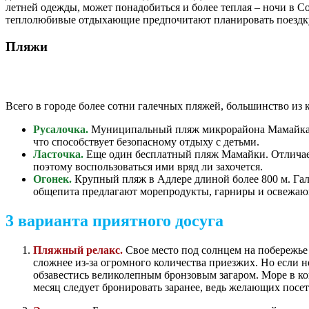
летней одежды, может понадобиться и более теплая – ночи в С
теплолюбивые отдыхающие предпочитают планировать поездку 
Пляжи
Всего в городе более сотни галечных пляжей, большинство из 
Русалочка.
Муниципальный пляж микрорайона Мамайка. Ле
что способствует безопасному отдыху с детьми.
Ласточка.
Еще один бесплатный пляж Мамайки. Отличаетс
поэтому воспользоваться ими вряд ли захочется.
Огонек.
Крупный пляж в Адлере длиной более 800 м. Га
общепита предлагают морепродукты, гарниры и освежаю
3 варианта приятного досуга
Пляжный релакс.
Свое место под солнцем на побережье 
сложнее из-за огромного количества приезжих. Но если н
обзавестись великолепным бронзовым загаром. Море в ко
месяц следует бронировать заранее, ведь желающих посет