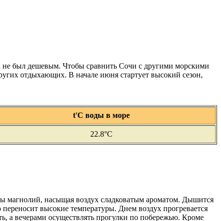
да не был дешевым. Чтобы сравнить Сочи с другими морскими
ругих отдыхающих. В начале июня стартует высокий сезон,
t'С воды в море
22.8°C
сты магнолий, насыщая воздух сладковатым ароматом. Дышится
о переносит высокие температуры. Днем воздух прогревается
еть, а вечерами осуществлять прогулки по побережью. Кроме