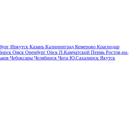
бург
Иркутск
Казань
Калининград
Кемерово
Краснодар
бирск
Омск
Оренбург
Орск
П.Камчатский
Пермь
Ростов-на-
ьков
Чебоксары
Челябинск
Чита
Ю.Сахалинск
Якутск