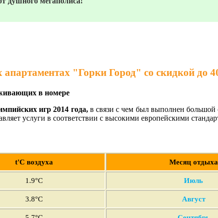
от душного мегаполиса!
 апартаментах "Горки Город" со скидкой до 
живающих в номере
мпийских игр 2014 года,
в связи с чем был выполнен большой 
авляет услуги в соответствии с высокими европейскими стандар
t'С воздуха
Месяц отдыха
1.9°C
Июль
3
.8°C
Август
5
.7°C
Сентябрь