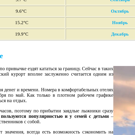
9
.6°C
Октябрь
15
.2°C
Ноябрь
19
.9°C
Декабрь
е
о привычке ездят кататься за границу. Сейчас в таких
ский курорт вполне заслуженно считается одним из
ия денег и времени. Номера в комфортабельных отелях
бря по май. Как только в плотном рабочем графике
ься на отдых.
 часов, поэтому по прибытии заядлые лыжники сразу
ы
пользуются популярностью и у семей с детьми
–
ственников с собой.
 значения, всегда есть возможность сэкономить на