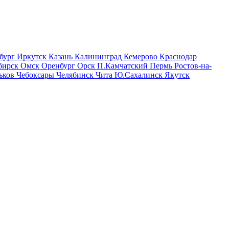
бург
Иркутск
Казань
Калининград
Кемерово
Краснодар
бирск
Омск
Оренбург
Орск
П.Камчатский
Пермь
Ростов-на-
ьков
Чебоксары
Челябинск
Чита
Ю.Сахалинск
Якутск