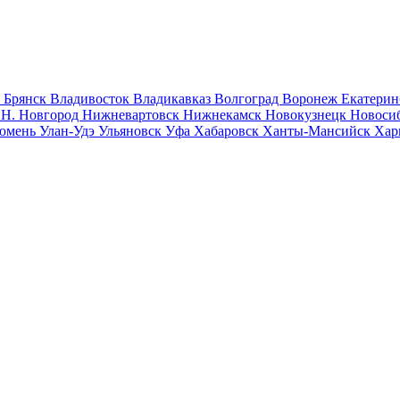
к
Брянск
Владивосток
Владикавказ
Волгоград
Воронеж
Екатерин
к
Н. Новгород
Нижневартовск
Нижнекамск
Новокузнецк
Новоси
юмень
Улан-Удэ
Ульяновск
Уфа
Хабаровск
Ханты-Мансийск
Хар