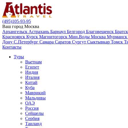
(495)105-93-95
Ваш город
Москва
Архангельск
Астрахань
Барнаул
Белгород
Благовещенск
Братс
Красноярск
Курск
Магнитогорск
Мин.Воды
Москва
Мурманс
Дону
С.Петербург
Самара
Саратов
Сургут
Сыктывкар
Томск
Т
Контакты
Туры
Вьетнам
Египет
Индия
Италия
Китай
Куба
Маврикий
Мальдивы
ОАЭ
Россия
Сейшелы
Сербия
Таиланд