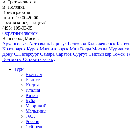
м. Третьяковская
м. Полянка
Время работы
пн-пт:
10:00-20:00
Нужна консультация?
(495)
105-93-95
Обратный звонок
Ваш город
Москва
Архангельск
Астрахань
Барнаул
Белгород
Благовещенск
Братс
Красноярск
Курск
Магнитогорск
Мин.Воды
Москва
Мурманс
Дону
С.Петербург
Самара
Саратов
Сургут
Сыктывкар
Томск
Т
Контакты
Оставить заявку
Туры
Вьетнам
Египет
Индия
Италия
Китай
Куба
Маврикий
Мальдивы
ОАЭ
Россия
Сейшелы