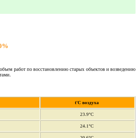
40%
объем работ по восстановлению старых объектов и возведению
тами.
t'С воздуха
23.9°C
24.1°C
20.6°C