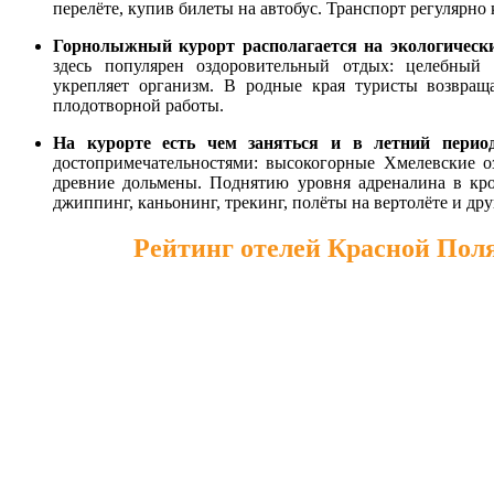
перелёте, купив билеты на автобус. Транспорт регулярно
Горнолыжный курорт
располагается на экологическ
здесь популярен оздоровительный отдых: целебный 
укрепляет организм. В родные края туристы возвращ
плодотворной работы.
На курорте есть чем заняться и в летний перио
достопримечательностями: высокогорные Хмелевские оз
древние дольмены. Поднятию уровня адреналина в кров
джиппинг, каньонинг, трекинг, полёты на вертолёте и др
Рейтинг отелей Красной Пол