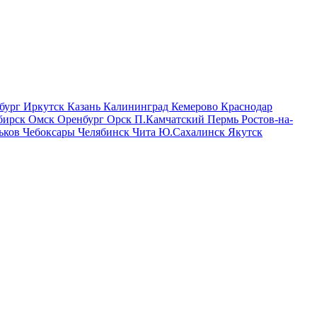
бург
Иркутск
Казань
Калининград
Кемерово
Краснодар
бирск
Омск
Оренбург
Орск
П.Камчатский
Пермь
Ростов-на-
ьков
Чебоксары
Челябинск
Чита
Ю.Сахалинск
Якутск