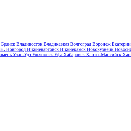
к
Брянск
Владивосток
Владикавказ
Волгоград
Воронеж
Екатерин
к
Н. Новгород
Нижневартовск
Нижнекамск
Новокузнецк
Новоси
юмень
Улан-Удэ
Ульяновск
Уфа
Хабаровск
Ханты-Мансийск
Хар