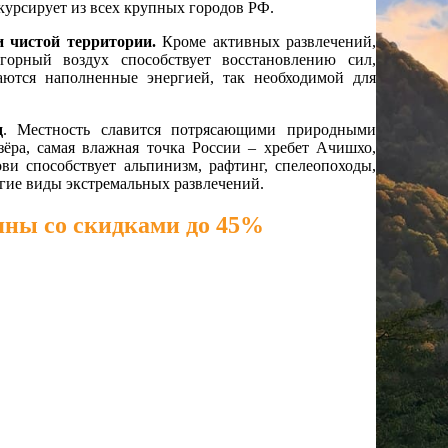
 курсирует из всех крупных городов РФ.
и чистой территории.
Кроме активных развлечений,
горный воздух способствует восстановлению сил,
аются наполненные энергией, так необходимой для
д
. Местность славится потрясающими природными
ёра, самая влажная точка России – хребет Ачишхо,
и способствует альпинизм, рафтинг, спелеопоходы,
угие виды экстремальных развлечений.
яны со скидками до 45%