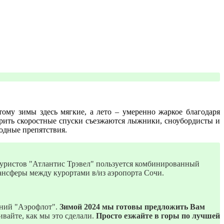
тому зимы здесь мягкие, а лето – умеренно жаркое благодаря
орить скоростные спуски съезжаются лыжники, сноубордисты и
одные препятствия.
ристов "Атлантис Трэвел" пользуется комбинированный
рансферы между курортами в/из аэропорта Сочи.
.
аний "Аэрофлот".
Зимой 2024 мы готовы предложить Вам
ивайте, как мы это сделали.
Просто езжайте в горы по лучшей