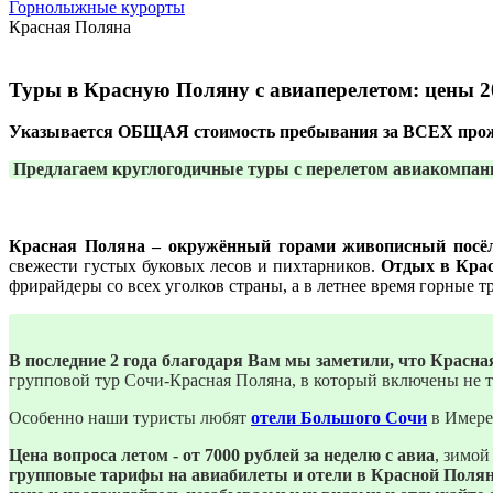
Горнолыжные курорты
Красная Поляна
Туры в Красную Поляну с авиаперелетом: цены 2
Указывается ОБЩАЯ стоимость пребывания за ВСЕХ прож
Предлагаем круглогодичные туры с перелетом авиакомпан
Красная Поляна
– окружённый горами живописный посёл
свежести густых буковых лесов и пихтарников.
Отдых в Крас
фрирайдеры со всех уголков страны, а в летнее время горные
В последние 2 года благодаря Вам мы заметили, что Красн
групповой тур Сочи-Красная Поляна, в который включены не т
Особенно наши туристы любят
отели Большого Сочи
в Имерет
Цена вопроса летом - от 7000 рублей за неделю с авиа
, зимой
групповые тарифы на авиабилеты и отели в Красной Полян