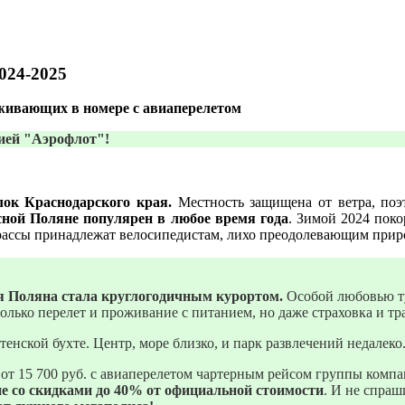
024-2025
ивающих в номере с авиаперелетом
ией "Аэрофлот"!
ок Краснодарского края.
Местность защищена от ветра, поэ
ной Поляне популярен в любое время года
. Зимой 2024 пок
 трассы принадлежат велосипедистам, лихо преодолевающим прир
ая Поляна стала круглогодичным курортом.
Особой любовью ту
олько перелет и проживание с питанием, но даже страховка и т
енской бухте. Центр, море близко, и парк развлечений недалеко
 от 15 700 руб. с авиаперелетом чартерным рейсом группы комп
е со скидками до 40% от официальной стоимости
. И не спраш