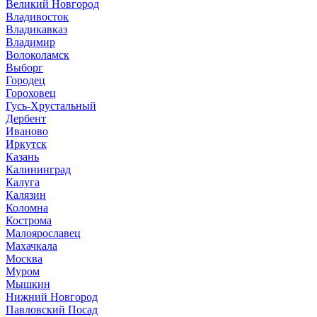
Великий Новгород
Владивосток
Владикавказ
Владимир
Волоколамск
Выборг
Городец
Гороховец
Гусь-Хрустальный
Дербент
Иваново
Иркутск
Казань
Калининград
Калуга
Калязин
Коломна
Кострома
Малоярославец
Махачкала
Москва
Муром
Мышкин
Нижний Новгород
Павловский Посад