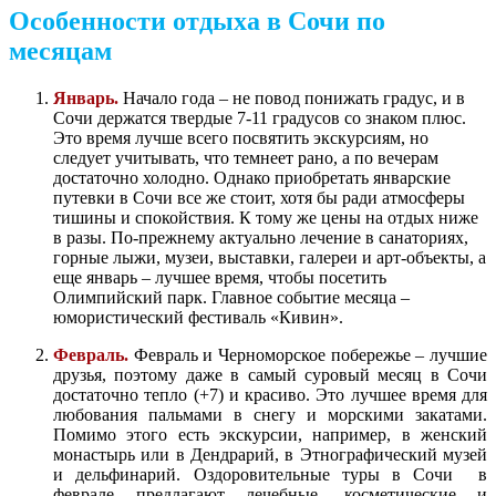
Особенности отдыха в Сочи по
месяцам
Январь.
Начало года – не повод понижать градус, и в
Сочи держатся твердые 7-11 градусов со знаком плюс.
Это время лучше всего посвятить экскурсиям, но
следует учитывать, что темнеет рано, а по вечерам
достаточно холодно. Однако приобретать январские
путевки в Сочи все же стоит, хотя бы ради атмосферы
тишины и спокойствия. К тому же цены на отдых ниже
в разы. По-прежнему актуально лечение в санаториях,
горные лыжи, музеи, выставки, галереи и арт-объекты, а
еще январь – лучшее время, чтобы посетить
Олимпийский парк. Главное событие месяца –
юмористический фестиваль «Кивин».
Февраль.
Февраль и Черноморское побережье – лучшие
друзья, поэтому даже в самый суровый месяц в Сочи
достаточно тепло (+7) и красиво. Это лучшее время для
любования пальмами в снегу и морскими закатами.
Помимо этого есть экскурсии, например, в женский
монастырь или в Дендрарий, в Этнографический музей
и дельфинарий. Оздоровительные туры в Сочи в
феврале предлагают лечебные, косметические и