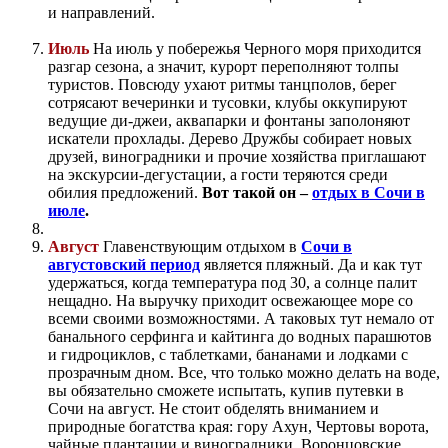
и направлений.
Июль
На июль у побережья Черного моря приходится
разгар сезона, а значит, курорт переполняют толпы
туристов. Повсюду ухают ритмы танцполов, берег
сотрясают вечеринки и тусовки, клубы оккупируют
ведущие ди-джеи, аквапарки и фонтаны заполоняют
искатели прохлады. Дерево Дружбы собирает новых
друзей, виноградники и прочие хозяйства приглашают
на экскурсии-дегустации, а гости теряются среди
обилия предложений.
Вот такой он –
отдых в Сочи в
июле
.
Август
Главенствующим отдыхом в
Сочи в
августовский период
является пляжный. Да и как тут
удержаться, когда температура под 30, а солнце палит
нещадно. На выручку приходит освежающее море со
всеми своими возможностями. А таковых тут немало от
банального серфинга и кайтинга до водных парашютов
и гидроциклов, с таблетками, бананами и лодками с
прозрачным дном. Все, что только можно делать на воде,
вы обязательно сможете испытать, купив путевки в
Сочи на август. Не стоит обделять вниманием и
природные богатства края: гору Ахун, Чертовы ворота,
чайные плантации и виноградники, Воронцовские