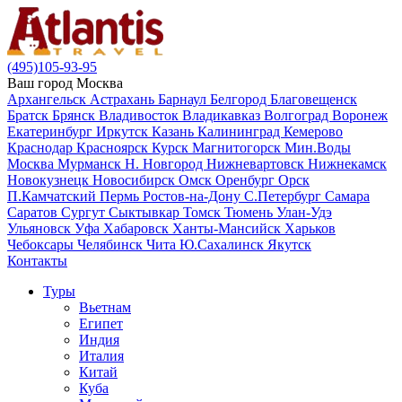
(495)105-93-95
Ваш город
Москва
Архангельск
Астрахань
Барнаул
Белгород
Благовещенск
Братск
Брянск
Владивосток
Владикавказ
Волгоград
Воронеж
Екатеринбург
Иркутск
Казань
Калининград
Кемерово
Краснодар
Красноярск
Курск
Магнитогорск
Мин.Воды
Москва
Мурманск
Н. Новгород
Нижневартовск
Нижнекамск
Новокузнецк
Новосибирск
Омск
Оренбург
Орск
П.Камчатский
Пермь
Ростов-на-Дону
С.Петербург
Самара
Саратов
Сургут
Сыктывкар
Томск
Тюмень
Улан-Удэ
Ульяновск
Уфа
Хабаровск
Ханты-Мансийск
Харьков
Чебоксары
Челябинск
Чита
Ю.Сахалинск
Якутск
Контакты
Туры
Вьетнам
Египет
Индия
Италия
Китай
Куба