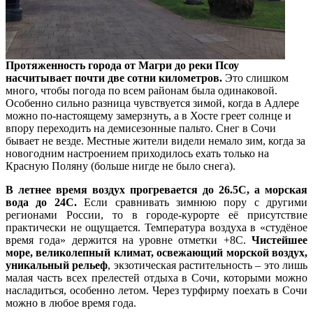
Протяженность города от Магри до реки Псоу
насчитывает почти две сотни километров.
Это слишком
много, чтобы погода по всем районам была одинаковой.
Особенно сильно разница чувствуется зимой, когда в Адлере
можно по-настоящему замерзнуть, а в Хосте греет солнце и
впору переходить на демисезонные пальто. Снег в Сочи
бывает не везде. Местные жители видели немало зим, когда за
новогодним настроением приходилось ехать только на
Красную Поляну (больше нигде не было снега).
В летнее время воздух прогревается до 26.5С, а морская
вода до 24С.
Если сравнивать зимнюю пору с другими
регионами России, то в городе-курорте её присутствие
практически не ощущается. Температура воздуха в «студёное
время года» держится на уровне отметки +8С.
Чистейшее
море, великолепный климат, освежающий морской воздух,
уникальный рельеф
, экзотическая растительность – это лишь
малая часть всех прелестей отдыха в Сочи, которыми можно
насладиться, особенно летом. Через турфирму поехать в Сочи
можно в любое время года.