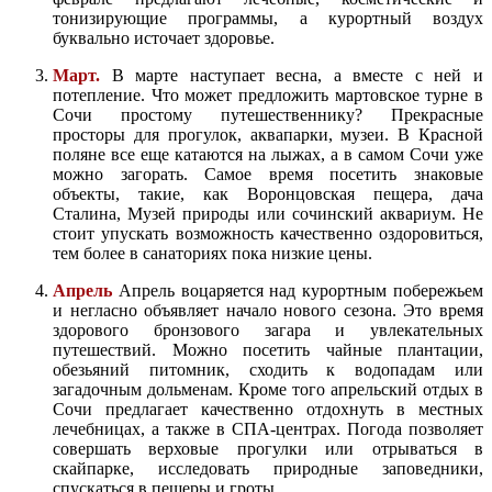
тонизирующие программы, а курортный воздух
буквально источает здоровье.
Март.
В марте наступает весна, а вместе с ней и
потепление. Что может предложить мартовское турне в
Сочи простому путешественнику? Прекрасные
просторы для прогулок, аквапарки, музеи. В Красной
поляне все еще катаются на лыжах, а в самом Сочи уже
можно загорать. Самое время посетить знаковые
объекты, такие, как Воронцовская пещера, дача
Сталина, Музей природы или сочинский аквариум. Не
стоит упускать возможность качественно оздоровиться,
тем более в санаториях пока низкие цены.
Апрель
Апрель воцаряется над курортным побережьем
и негласно объявляет начало нового сезона. Это время
здорового бронзового загара и увлекательных
путешествий. Можно посетить чайные плантации,
обезьяний питомник, сходить к водопадам или
загадочным дольменам. Кроме того апрельский отдых в
Сочи предлагает качественно отдохнуть в местных
лечебницах, а также в СПА-центрах. Погода позволяет
совершать верховые прогулки или отрываться в
скайпарке, исследовать природные заповедники,
спускаться в пещеры и гроты.