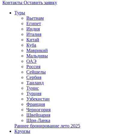
Контакты
Оставить заявку
Туры
Вьетнам
Египет
Индия
Италия
Китай
Куба
Маврикий
Мальдивы
ОАЭ
Россия
Сейшелы
Сербия
Таиланд
Тунис
Турция
Узбекистан
Франция
Черногория
Швейцария
Шри-Ланка
Раннее бронирование лето 2025
Круизы