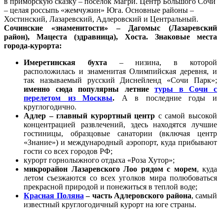
в приморскую сказку – поселок Магри. Центр Большого Сочи
– целая россыпь «жемчужин» Юга. Основные районы –
Хостинский, Лазаревский, Адлеровский и Центральный.
Сочинские «знаменитости» – Дагомыс (Лазаревский
район), Мацеста (здравница), Хоста. Знаковые места
города-курорта:
Имеретинская бухта
– низина, в которой
расположилась и знаменитая Олимпийская деревня, и
так называемый русский Диснейленд «Сочи Парк»;
именно сюда популярны летние
туры в Сочи с
перелетом из Москвы
.
А в последние годы и
круглогодично.
Адлер – главный курортный центр
с самой высокой
концентрацией развлечений, здесь находятся лучшие
гостиницы, образцовые санатории (включая центр
«Знание») и международный аэропорт, куда прибывают
гости со всех городов РФ;
курорт горнолыжного отдыха «Роза Хутор»;
микрорайон Лазаревского Лоо рядом с морем
, куда
летом съезжаются со всех уголков мира полюбоваться
прекрасной природой и понежиться в теплой воде;
Красная Поляна
– часть Адлеровского района
, самый
известный круглогодичный курорт на юге страны.