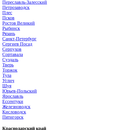
Переславль-Залесский
Петрозаводск
Плес
Псков
Ростов Великий
Рыбинск
Рязань
Санкт-Петербург
Сергиев Посад
Серпухов
Сортавала
Суздаль
Тверь
Торжок
Тула
Углич
Шуя
Юрьев-Польский
Ярославль
Ессентуки
Железноводск
Кисловодск
Пятигорск
Краснодарский край