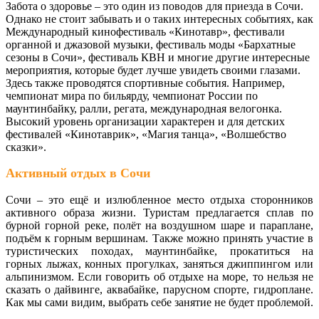
Забота о здоровье – это один из поводов для приезда в Сочи.
Однако не стоит забывать и о таких интересных событиях, как
Международный кинофестиваль «Кинотавр», фестивали
органной и джазовой музыки, фестиваль моды «Бархатные
сезоны в Сочи», фестиваль КВН и многие другие интересные
мероприятия, которые будет лучше увидеть своими глазами.
Здесь также проводятся спортивные события. Например,
чемпионат мира по бильярду, чемпионат России по
маунтинбайку, ралли, регата, международная велогонка.
Высокий уровень организации характерен и для детских
фестивалей «Кинотаврик», «Магия танца», «Волшебство
сказки».
Активный отдых в Сочи
Сочи – это ещё и излюбленное место отдыха сторонников
активного образа жизни. Туристам предлагается сплав по
бурной горной реке, полёт на воздушном шаре и параплане,
подъём к горным вершинам. Также можно принять участие в
туристических походах, маунтинбайке, прокатиться на
горных лыжах, конных прогулках, заняться джиппингом или
альпинизмом. Если говорить об отдыхе на море, то нельзя не
сказать о дайвинге, аквабайке, парусном спорте, гидроплане.
Как мы сами видим, выбрать себе занятие не будет проблемой.