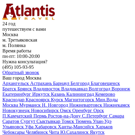
24 год
путешествуем с вами
Москва
м. Третьяковская
м. Полянка
Время работы
пн-пт:
10:00-20:00
Нужна консультация?
(495)
105-93-95
Обратный звонок
Ваш город
Москва
Архангельск
Астрахань
Барнаул
Белгород
Благовещенск
Братск
Брянск
Владивосток
Владикавказ
Волгоград
Воронеж
Екатеринбург
Иркутск
Казань
Калининград
Кемерово
Краснодар
Красноярск
Курск
Магнитогорск
Мин.Воды
Москва
Мурманск
Н. Новгород
Нижневартовск
Нижнекамск
Новокузнецк
Новосибирск
Омск
Оренбург
Орск
П.Камчатский
Пермь
Ростов-на-Дону
С.Петербург
Самара
Саратов
Сургут
Сыктывкар
Томск
Тюмень
Улан-Удэ
Ульяновск
Уфа
Хабаровск
Ханты-Мансийск
Харьков
Чебоксары
Челябинск
Чита
Ю.Сахалинск
Якутск