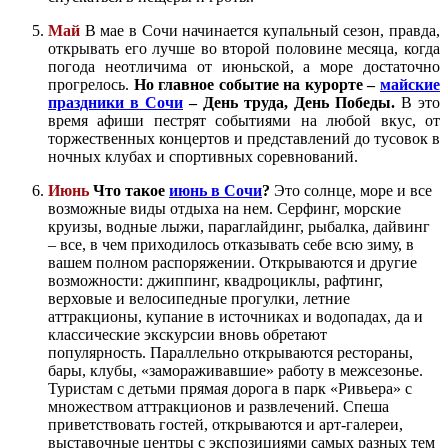
Май
В мае в Сочи начинается купальный сезон, правда,
открывать его лучше во второй половине месяца, когда
погода неотличима от июньской, а море достаточно
прогрелось.
Но главное событие на курорте –
майские
праздники в Сочи
– День труда, День Победы.
В это
время афиши пестрят событиями на любой вкус, от
торжественных концертов и представлений до тусовок в
ночных клубах и спортивных соревнований.
Июнь
Что такое
июнь в Сочи
?
Это солнце, море и все
возможные виды отдыха на нем. Серфинг, морские
круизы, водные лыжи, параглайдинг, рыбалка, дайвинг
– все, в чем приходилось отказывать себе всю зиму, в
вашем полном распоряжении. Открываются и другие
возможности: джиппинг, квадроциклы, рафтинг,
верховые и велосипедные прогулки, летние
аттракционы, купание в источниках и водопадах, да и
классические экскурсии вновь обретают
популярность.
Параллельно открываются рестораны,
бары, клубы, «замораживавшие» работу в межсезонье.
Туристам с детьми прямая дорога в парк «Ривьера» с
множеством аттракционов и развлечений. Спеша
приветствовать гостей, открываются и арт-галереи,
выставочные центры с экспозициями самых разных тем