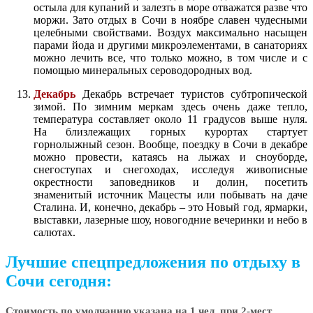
остыла для купаний и залезть в море отважатся разве что
моржи. Зато отдых в Сочи в ноябре славен чудесными
целебными свойствами. Воздух максимально насыщен
парами йода и другими микроэлементами, в санаториях
можно лечить все, что только можно, в том числе и с
помощью минеральных сероводородных вод.
Декабрь
Декабрь встречает туристов субтропической
зимой. По зимним меркам здесь очень даже тепло,
температура составляет около 11 градусов выше нуля.
На близлежащих горных курортах стартует
горнолыжный сезон. Вообще, поездку в Сочи в декабре
можно провести, катаясь на лыжах и сноуборде,
снегоступах и снегоходах, исследуя живописные
окрестности заповедников и долин, посетить
знаменитый источник Мацесты или побывать на даче
Сталина. И, конечно, декабрь – это Новый год, ярмарки,
выставки, лазерные шоу, новогодние вечеринки и небо в
салютах.
Лучшие спецпредложения по отдыху в
Сочи сегодня:
Стоимость по умолчанию указана на 1 чел. при 2-мест.