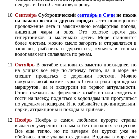
пещеры и Тисо-Самшитовую рощу.
Сентябрь
Субтропический
сентябрь в Сочи
не похож
на начало осени в других городах
- это полноценное
продолжение лета и максимально комфортная погода,
лишенная жары и зноя. Это золотое время для
гипертоников и маленьких детей. Море становится
более чистым, можно смело загорать и отправляться в
заплывы, рыбачить и дурачиться, купаясь в горных
водопадах или сплавляясь по рекам.
Октябрь
В октябре становится заметно прохладнее, но
на улицах все еще по-летнему тепло, да и море не
спешит прощаться с дорогими гостями. Можно
покупать октябрьские туры в Сочи и ради природных
маршрутов, да и экскурсии не теряют актуальности.
Стоит съездить на форелевое хозяйство или сходить в
гости на пасеку, подняться к водопадам или прогуляться
по ущельям и пещерам. И не забывайте про винодельни,
парки, аттракционы и походы за грибами.
Ноябрь
Ноябрь в самом любимом курорте страны
выдается умеренно теплым и без погодных эксцессов.
Все еще тепло, но по вечерам без куртки уже не
обойтись, плюс учащаются дожди. Водичка в море уже