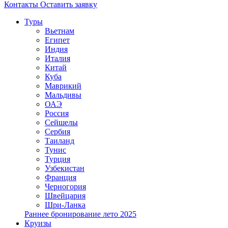
Контакты
Оставить заявку
Туры
Вьетнам
Египет
Индия
Италия
Китай
Куба
Маврикий
Мальдивы
ОАЭ
Россия
Сейшелы
Сербия
Таиланд
Тунис
Турция
Узбекистан
Франция
Черногория
Швейцария
Шри-Ланка
Раннее бронирование лето 2025
Круизы