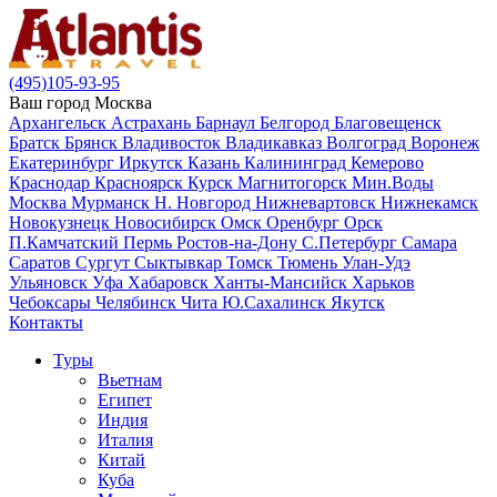
(495)105-93-95
Ваш город
Москва
Архангельск
Астрахань
Барнаул
Белгород
Благовещенск
Братск
Брянск
Владивосток
Владикавказ
Волгоград
Воронеж
Екатеринбург
Иркутск
Казань
Калининград
Кемерово
Краснодар
Красноярск
Курск
Магнитогорск
Мин.Воды
Москва
Мурманск
Н. Новгород
Нижневартовск
Нижнекамск
Новокузнецк
Новосибирск
Омск
Оренбург
Орск
П.Камчатский
Пермь
Ростов-на-Дону
С.Петербург
Самара
Саратов
Сургут
Сыктывкар
Томск
Тюмень
Улан-Удэ
Ульяновск
Уфа
Хабаровск
Ханты-Мансийск
Харьков
Чебоксары
Челябинск
Чита
Ю.Сахалинск
Якутск
Контакты
Туры
Вьетнам
Египет
Индия
Италия
Китай
Куба