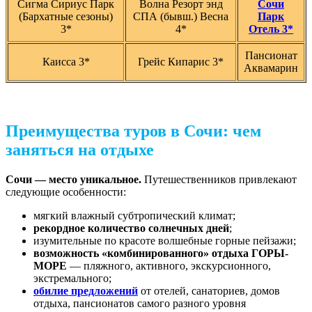
Сигма Сириус Парк
Волна Резорт энд
Сочи
(Бархатные сезоны)
СПА (бывш.) Весна
Парк
3*
4*
Отель 3*
Пансионат
Каисса 3*
Грейс Кипарис 3*
Аквамарин
Преимущества туров в Сочи: чем
заняться на отдыхе
Сочи — место уникальное.
Путешественников привлекают
следующие особенности:
мягкий влажный субтропический климат;
рекордное количество солнечных дней
;
изумительные по красоте волшебные горные пейзажи;
возможность «комбинированного» отдыха ГОРЫ-
МОРЕ
— пляжного, активного, экскурсионного,
экстремального;
обилие предложений
от отелей, санаториев, домов
отдыха, пансионатов самого разного уровня