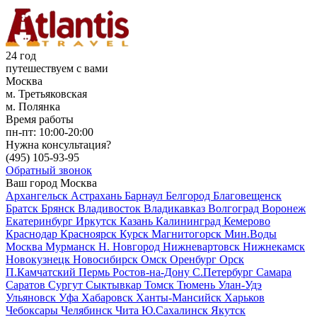
24 год
путешествуем с вами
Москва
м. Третьяковская
м. Полянка
Время работы
пн-пт:
10:00-20:00
Нужна консультация?
(495)
105-93-95
Обратный звонок
Ваш город
Москва
Архангельск
Астрахань
Барнаул
Белгород
Благовещенск
Братск
Брянск
Владивосток
Владикавказ
Волгоград
Воронеж
Екатеринбург
Иркутск
Казань
Калининград
Кемерово
Краснодар
Красноярск
Курск
Магнитогорск
Мин.Воды
Москва
Мурманск
Н. Новгород
Нижневартовск
Нижнекамск
Новокузнецк
Новосибирск
Омск
Оренбург
Орск
П.Камчатский
Пермь
Ростов-на-Дону
С.Петербург
Самара
Саратов
Сургут
Сыктывкар
Томск
Тюмень
Улан-Удэ
Ульяновск
Уфа
Хабаровск
Ханты-Мансийск
Харьков
Чебоксары
Челябинск
Чита
Ю.Сахалинск
Якутск