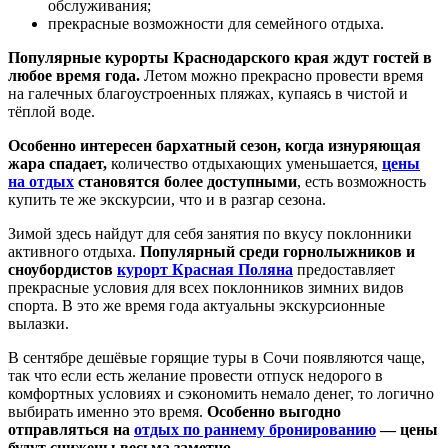
обслуживания;
прекрасные возможности для семейного отдыха.
Популярные курорты Краснодарского края ждут гостей в
любое время года.
Летом можно прекрасно провести время
на галечных благоустроенных пляжах, купаясь в чистой и
тёплой воде.
Особенно интересен бархатный сезон, когда изнуряющая
жара спадает,
количество отдыхающих уменьшается,
цены
на отдых
становятся более доступными
, есть возможность
купить те же экскурсии, что и в разгар сезона.
Зимой здесь найдут для себя занятия по вкусу поклонники
активного отдыха.
Популярный среди горнолыжников и
сноубордистов
курорт Красная Поляна
предоставляет
прекрасные условия для всех поклонников зимних видов
спорта. В это же время года актуальны экскурсионные
вылазки.
В сентябре дешёвые горящие туры в Сочи появляются чаще,
так что если есть желание провести отпуск недорого в
комфортных условиях и сэкономить немало денег, то логично
выбирать именно это время.
Особенно выгодно
отправляться на
отдых по раннему бронированию
— цены
будут снижены весьма заметно.